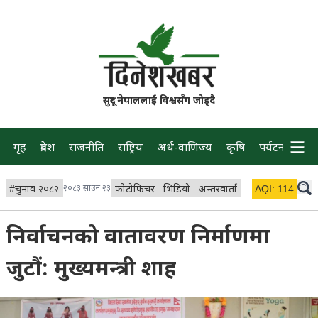
सुदूर नेपाललाई विश्वसँग जोड्दै
गृह
प्रदेश
राजनीति
राष्ट्रिय
अर्थ-वाणिज्य
कृषि
पर्यटन
प्रवास
#
चुनाव २०८२
२०८३ साउन २३
फोटोफिचर
भिडियो
अन्तरवार्ता
विचार/ब्लग
AQI:
114
लाइभ 
निर्वाचनको वातावरण निर्माणमा
जुटौं: मुख्यमन्त्री शाह