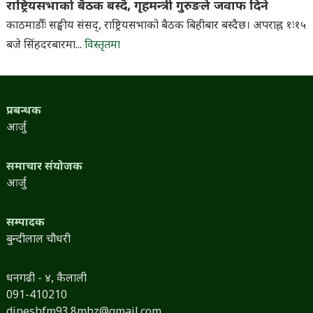
राष्ट्रियसभाको बैठक बस्दै, गृहमन्त्री गुरुङले जवाफ दिने
काठमाडौँः सङ्घीय संसद्, राष्ट्रियसभाको बैठक बिहीबार बस्दैछ। अपराह्न १ः१५
बजे सिंहदरबारमा...
विस्तृतमा
प्रबन्धक
आर्जु
समाचार संयोजक
आर्जु
सम्पादक
बुन्दीलाल चौधरी
धनगढी - ४, कैलाली
091-410210
dineshfm93.8mhz@gmail.com