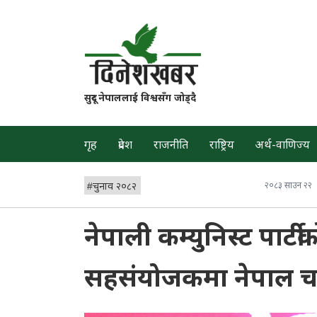
सुदूर नेपाललाई विश्वसँग जोड्दै
गृह
प्रदेश
राजनीति
राष्ट्रिय
अर्थ-वाणिज्य
#
चुनाव २०८२
२०८३ साउन २२
नेपाली कम्युनिस्ट पार्
सहसंयोजकमा नेपाल 