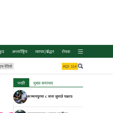
कुद
अन्तर्राष्ट्रिय
व्यापार/प्रर्वद्धन
रोचक
इभ रेडियो
AQI:
114
भर्खरै
मुख्य समाचार
कञ्चनपुरमा ८ जना जुवाडे पक्राउ