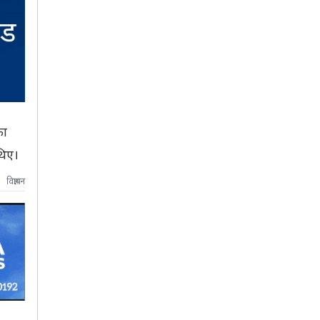
का
थिए।
विज्ञापन