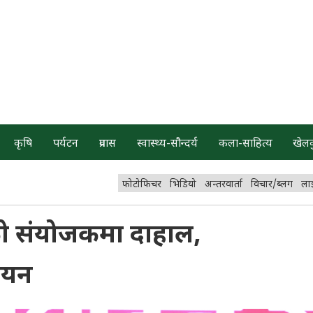
कृषि
पर्यटन
प्रवास
स्वास्थ्य-सौन्दर्य
कला-साहित्य
खेल
फोटोफिचर
भिडियो
अन्तरवार्ता
विचार/ब्लग
ला
टीको संयोजकमा दाहाल,
चयन