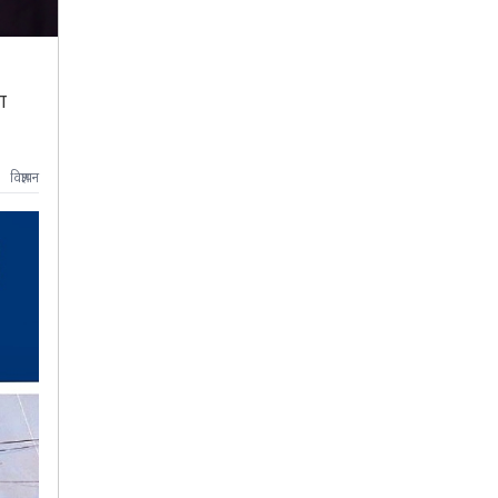
ा
विज्ञापन