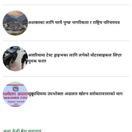
अशक्तका लागि घरमै पुग्छ नागरिकता र राष्ट्रिय परिचयपत्र
अत्तरियामा टेस्ट ड्राइभका लागि लगेको मोटरसाइकल लिएर
युवक फरार
सुदूरपश्चिममा उपभोक्ता अदालत खोल्न सरोकारवालाको माग
अन्य केही प्रदेश समाचार