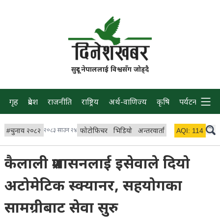
सुदूर नेपाललाई विश्वसँग जोड्दै
गृह
प्रदेश
राजनीति
राष्ट्रिय
अर्थ-वाणिज्य
कृषि
पर्यटन
प्रवास
#
चुनाव २०८२
२०८३ साउन २४
फोटोफिचर
भिडियो
अन्तरवार्ता
विचार/ब्लग
AQI:
114
लाइभ
कैलाली प्रशासनलाई इसेवाले दियो
अटोमेटिक स्क्यानर, सहयोगका
सामग्रीबाट सेवा सुरु