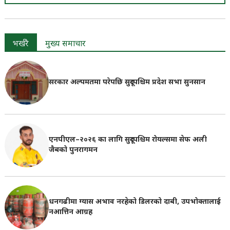
भर्खरै
मुख्य समाचार
सरकार अल्पमतमा परेपछि सुदूरपश्चिम प्रदेश सभा सुनसान
एनपीएल–२०२६ का लागि सुदूरपश्चिम रोयल्समा सेफ अली
जैबको पुनरागमन
धनगढीमा ग्यास अभाव नरहेको डिलरको दाबी, उपभोक्तालाई
नआत्तिन आग्रह