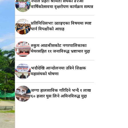
नेपाल प्रहरी श्रीमती संघको ४२औँ
वार्षिकोत्सवमा वृक्षरोपण कार्यक्रम सम्पन्न
प्रतिनिधिसभाः उठाइएका विषयमा स्पष्ट
पार्न विपक्षीको आग्रह
रुकुम आठबीसकोट नगरपालिकाका
मेयरसहित ११ जनाविरुद्ध भ्रष्टाचार मुद्दा
भदौदेखि आन्दोलनमा उत्रिने शिक्षक
महासंघको घोषणा
जग्गा हालसाविक गरिदिने भन्दै १ लाख
६० हजार घुस लिने अमिनविरुद्ध मुद्दा