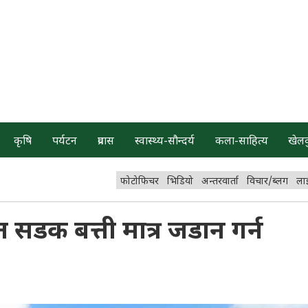
कृषि
पर्यटन
प्रवास
स्वास्थ्य-सौन्दर्य
कला-साहित्य
खेल
फोटोफिचर
भिडियो
अन्तरवार्ता
विचार/ब्लग
ला
 सडक बत्ती मात्र जडान गर्न