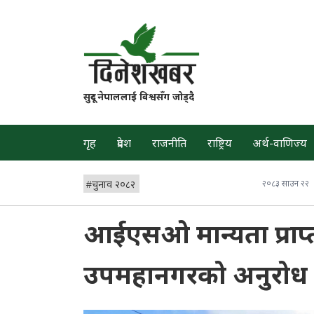
सुदूर नेपाललाई विश्वसँग जोड्दै
गृह
प्रदेश
राजनीति
राष्ट्रिय
अर्थ-वाणिज्य
#
चुनाव २०८२
२०८३ साउन २२
आईएसओ मान्यता प्राप्त
उपमहानगरको अनुरोध