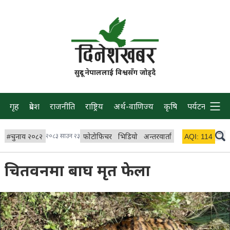
सुदूर नेपाललाई विश्वसँग जोड्दै
गृह
प्रदेश
राजनीति
राष्ट्रिय
अर्थ-वाणिज्य
कृषि
पर्यटन
प्रवास
#
चुनाव २०८२
२०८३ साउन २३
फोटोफिचर
भिडियो
अन्तरवार्ता
विचार/ब्लग
AQI:
114
लाइभ 
चितवनमा बाघ मृत फेला