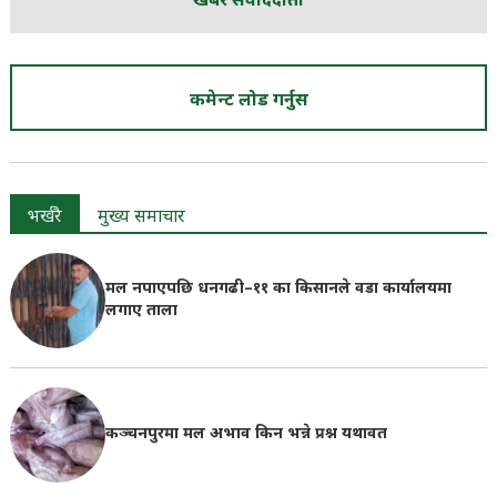
खबर संवाददाता
कमेन्ट लोड गर्नुस
भर्खरै
मुख्य समाचार
मल नपाएपछि धनगढी–११ का किसानले वडा कार्यालयमा
लगाए ताला
कञ्चनपुरमा मल अभाव किन भन्ने प्रश्न यथावत