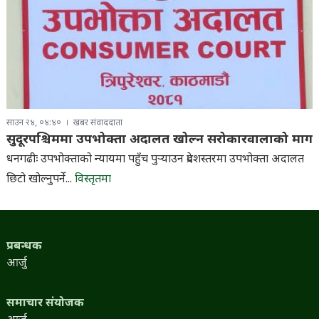
साउन २४, ०४:४०
खबर संवाददाता
सुदूरपश्चिममा उपभोक्ता अदालत खोल्न सरोकारवालाको माग
धनगढीः उपभोक्ताको न्यायमा पहुँच पुर्‍याउन प्रदेशस्तरमा उपभोक्ता अदालत
छिटो खोल्नुपर्ने...
विस्तृतमा
प्रबन्धक
आर्जु
समाचार संयोजक