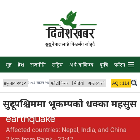
सुदूर नेपाललाई विश्वसँग जोड्दै
गृह
प्रदेश
राजनीति
राष्ट्रिय
अर्थ-वाणिज्य
कृषि
पर्यटन
प्रवास
#
चुनाव २०८२
२०८३ साउन २४
फोटोफिचर
भिडियो
अन्तरवार्ता
विचार/ब्लग
AQI:
114
लाइभ
सुदूरपश्चिममा भूकम्पको धक्का महसुस