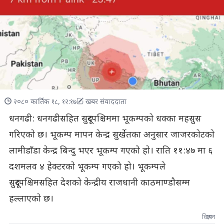
२०८० कार्तिक १८, १२:१७
खबर संवाददाता
धनगढी: धनगढीसहित सुदूरपश्चिममा भूकम्पकाे धक्का महसुस
गरिएकाे छ। भूकम्प मापन केन्द्र सुर्खेतका अनुसार जाजरकाेटकाे
लामीडाँडा केन्द्र बिन्दु भएर भूकम्प गएको हाे। राति ११:४७ मा ६
दशमलव ४ हेक्टरकाे भूकम्प गएको हाे। भूकम्पले
सुदूरपश्चिमसहित देशकाे केन्द्रीय राजधानी काठमाण्डाैसम्म
हल्लाएकाे छ।
विज्ञापन