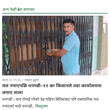
अन्य केही प्रदेश समाचार
साउन २२, ०५:५६
लक्ष्मण ढुङ्गाल
मल नपाएपछि धनगढी–११ का किसानले वडा कार्यालयमा
लगाए ताला
धनगढी । धान रोपाइँ गरेको डेढ महिना बितिसक्दा पनि रासायनिक मल
नपाएको भन्दै धनगढी...
विस्तृतमा