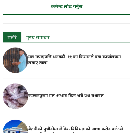
कमेन्ट लोड गर्नुस
भर्खरै
मुख्य समाचार
मल नपाएपछि धनगढी–११ का किसानले वडा कार्यालयमा
लगाए ताला
कञ्चनपुरमा मल अभाव किन भन्ने प्रश्न यथावत
बैतडीको पुर्चौडीमा जैविक विविधताको आधा करोड बजेटले