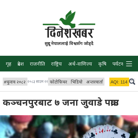
सुदूर नेपाललाई विश्वसँग जोड्दै
गृह
प्रदेश
राजनीति
राष्ट्रिय
अर्थ-वाणिज्य
कृषि
पर्यटन
प्रवास
#
चुनाव २०८२
२०८३ साउन २२
फोटोफिचर
भिडियो
अन्तरवार्ता
विचार/ब्लग
AQI:
114
लाइभ 
कञ्चनपुरबाट ७ जना जुवाडे पक्राउ