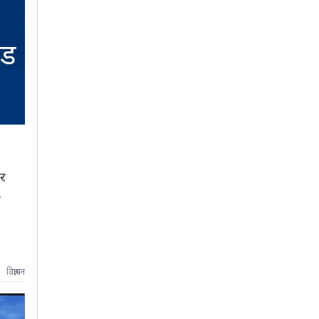
ार
ी
विज्ञापन