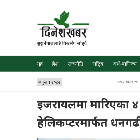
सुदूर नेपाललाई विश्वसँग जोड्दै
गृह
प्रदेश
राजनीति
राष्ट्रिय
अर्थ-वाणिज्य
#
चुनाव २०८२
२०८३ साउन २१
इजरायलमा मारिएका ४ ज
हेलिकप्टरमार्फत धनगढी