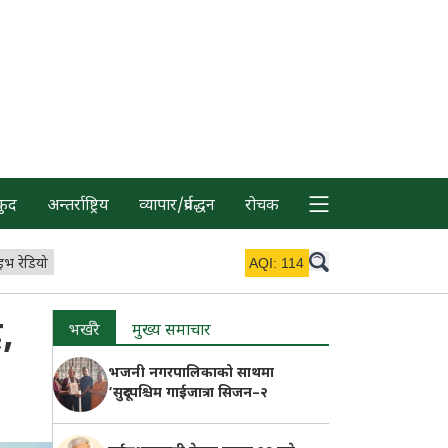
कुद
अन्तर्राष्ट्रिय
व्यापार/प्रर्वद्धन
रोचक
इभ रेडियो
AQI:
114
,
भर्खरै
मुख्य समाचार
भजनी नगरपालिकाको साथमा
‘सुदूरपश्चिम गाईजात्रा सिजन–२