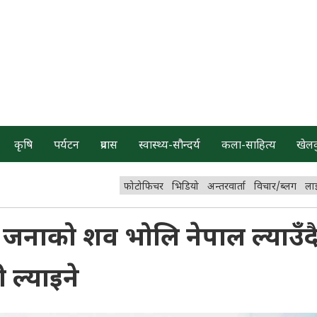
कृषि
पर्यटन
प्रवास
स्वास्थ्य-सौन्दर्य
कला-साहित्य
खेल
फोटोफिचर
भिडियो
अन्तरवार्ता
विचार/ब्लग
ला
नाको शव भोलि नेपाल ल्याउँँदै
 ल्याइने