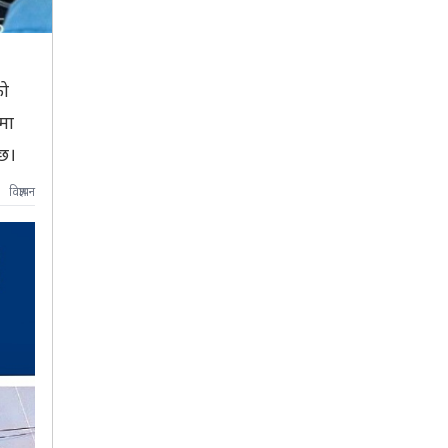
को
मा
 छ।
विज्ञापन