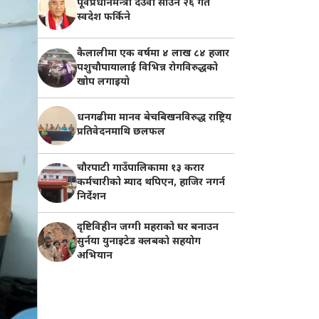
पूर्वप्रधानमन्त्री देउवा साउन २६ गते
स्वदेश फर्किने
कैलालीमा एक वर्षमा ४ लाख ८४ हजार
पशुचौपायालाई विभिन्न रोगविरुद्धको
खोप लगाइयाे
धनगढीमा मानव बेचबिखनविरुद्ध राष्ट्रिय
प्रतिवेदनमाथि छलफल
चौरपाटी गाउँपालिकामा १३ करार
कर्मचारीको म्याद थपिएन, हाजिर नगर्न
निर्देशन
दृष्टिविहीन जग्गी महराको घर बनाउन
सुर्नया युनाइटेड क्लबको सहयोग
अभियान