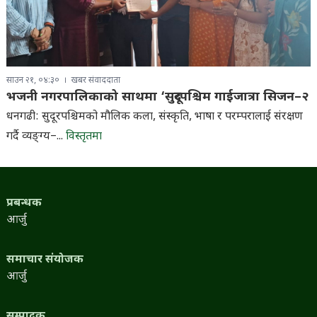
साउन २१, ०४:३०
खबर संवाददाता
भजनी नगरपालिकाको साथमा ‘सुदूरपश्चिम गाईजात्रा सिजन–२
धनगढी: सुदूरपश्चिमको मौलिक कला, संस्कृति, भाषा र परम्परालाई संरक्षण
गर्दै व्यङ्ग्य–...
विस्तृतमा
प्रबन्धक
आर्जु
समाचार संयोजक
आर्जु
सम्पादक