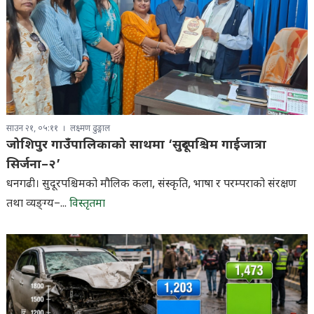
साउन २१, ०५:११
लक्ष्मण ढुङ्गाल
जोशिपुर गाउँपालिकाको साथमा ‘सुदूरपश्चिम गाईजात्रा
सिर्जना–२’
धनगढी। सुदूरपश्चिमको मौलिक कला, संस्कृति, भाषा र परम्पराको संरक्षण
तथा व्यङ्ग्य–...
विस्तृतमा