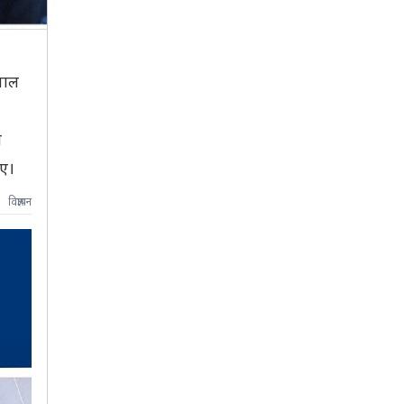
पाल
त
िए।
विज्ञापन