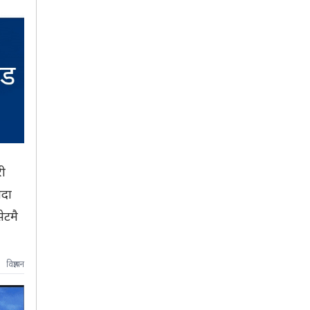
री
िदा
ेटमै
विज्ञापन