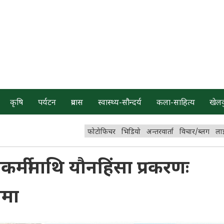
कृषि
पर्यटन
प्रवास
स्वास्थ्य-सौन्दर्य
कला-साहित्य
खेल
फोटोफिचर
भिडियो
अन्तरवार्ता
विचार/ब्लग
ला
र्मीमाथि यौनहिंसा प्रकरणः
ामा