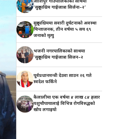
जोशिपुर गाउँपालिकाको साथमा
‘सुदूरपश्चिम गाईजात्रा सिर्जना–२’
सुदूरपश्चिममा सवारी दुर्घटनाको अवस्था
चिन्ताजनक, तीन वर्षमा ५ सय ६९
जनाको मृत्यु
भजनी नगरपालिकाको साथमा
‘सुदूरपश्चिम गाईजात्रा सिजन–२
पूर्वप्रधानमन्त्री देउवा साउन २६ गते
स्वदेश फर्किने
कैलालीमा एक वर्षमा ४ लाख ८४ हजार
पशुचौपायालाई विभिन्न रोगविरुद्धको
खोप लगाइयाे