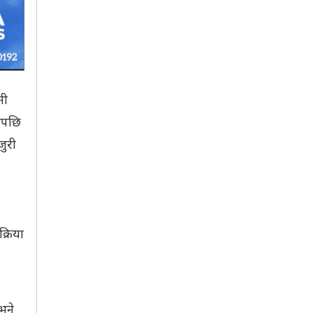
मी
रेपछि
जुरी
्रिया
भने