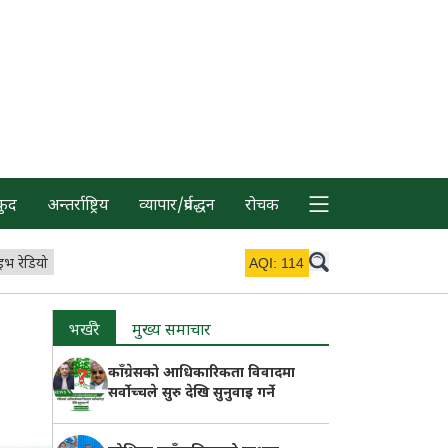
कुद
अन्तर्राष्ट्रिय
व्यापार/प्रर्वद्धन
रोचक
इभ रेडियो
AQI:
114
भर्खरै
मुख्य समाचार
काँग्रेसको आधिकारिकता विवादमा
सर्वोच्चले सुरु देखि सुनुवाइ गर्ने