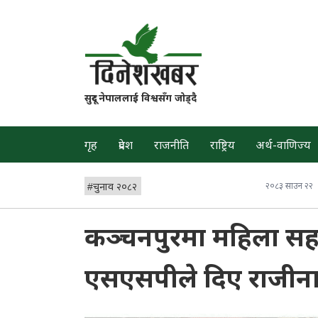
सुदूर नेपाललाई विश्वसँग जोड्दै
गृह
प्रदेश
राजनीति
राष्ट्रिय
अर्थ-वाणिज्य
#
चुनाव २०८२
२०८३ साउन २२
कञ्चनपुरमा महिला सहक
एसएसपीले दिए राजीन