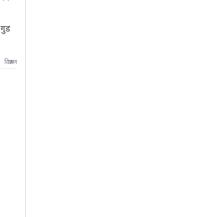
गुड
विज्ञापन