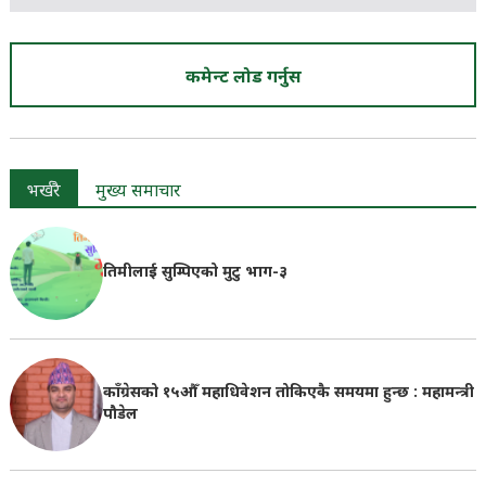
कमेन्ट लोड गर्नुस
भर्खरै
मुख्य समाचार
तिमीलाई सुम्पिएको मुटु भाग-३
काँग्रेसको १५औँ महाधिवेशन तोकिएकै समयमा हुन्छ : महामन्त्री
पौडेल