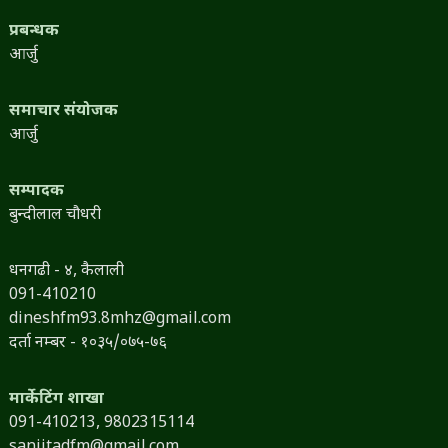
प्रबन्धक
आर्जु
समाचार संयोजक
आर्जु
सम्पादक
बुन्दीलाल चौधरी
धनगढी - ४, कैलाली
091-410210
dineshfm93.8mhz@gmail.com
दर्ता नम्बर - १०३५/०७५-७६
मार्केटिंग शाखा
091-410213,
9802315114
sanjitadfm@gmail.com