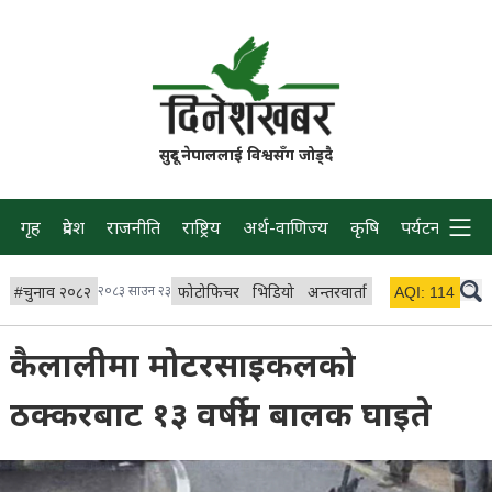
सुदूर नेपाललाई विश्वसँग जोड्दै
गृह
प्रदेश
राजनीति
राष्ट्रिय
अर्थ-वाणिज्य
कृषि
पर्यटन
प्रवास
#
चुनाव २०८२
२०८३ साउन २३
फोटोफिचर
भिडियो
अन्तरवार्ता
विचार/ब्लग
AQI:
114
लाइभ 
कैलालीमा मोटरसाइकलको
ठक्करबाट १३ वर्षीय बालक घाइते