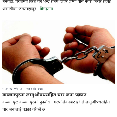
धनगढी: घरजग्गा बिक्री गर्ने भन्दै रकम लिएर जग्गा पास नगरी फरार रहेका
धनगढीका जगतबहादुर...
विस्तृतमा
साउन २३, ०५:०३
खबर संवाददाता
कञ्चनपुरमा लागुऔषधसहित चार जना पक्राउ
कञ्चनपुर: कञ्चनपुरको पुनर्वास नगरपालिकाबाट प्रहरीले लागुऔषधसहित
चार जनालाई पक्राउ गरेको छ।