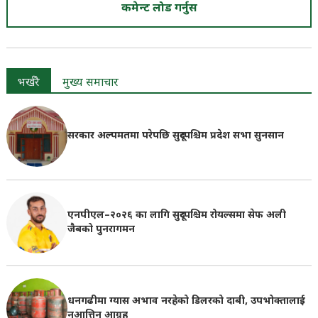
कमेन्ट लोड गर्नुस
भर्खरै
मुख्य समाचार
सरकार अल्पमतमा परेपछि सुदूरपश्चिम प्रदेश सभा सुनसान
एनपीएल–२०२६ का लागि सुदूरपश्चिम रोयल्समा सेफ अली
जैबको पुनरागमन
धनगढीमा ग्यास अभाव नरहेको डिलरको दाबी, उपभोक्तालाई
नआत्तिन आग्रह