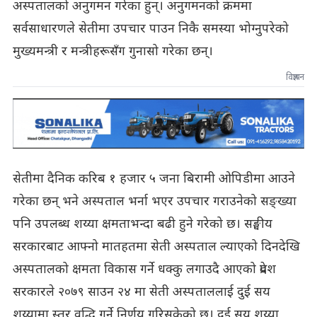
अस्पतालको अनुगमन गरेका हुन्। अनुगमनको क्रममा
सर्वसाधारणले सेतीमा उपचार पाउन निकै समस्या भोग्नुपरेको
मुख्यमन्त्री र मन्त्रीहरूसँग गुनासो गरेका छन्।
विज्ञापन
सेतीमा दैनिक करिब १ हजार ५ जना बिरामी ओपिडीमा आउने
गरेका छन् भने अस्पताल भर्ना भएर उपचार गराउनेको सङ्ख्या
पनि उपलब्ध शय्या क्षमताभन्दा बढी हुने गरेको छ। सङ्घीय
सरकारबाट आफ्नो मातहतमा सेती अस्पताल ल्याएको दिनदेखि
अस्पतालको क्षमता विकास गर्ने धक्कु लगाउदै आएको प्रदेश
सरकारले २०७९ साउन २४ मा सेती अस्पताललाई दुई सय
शय्यामा स्तर वृद्धि गर्ने निर्णय गरिसकेको छ। दुई सय शय्या