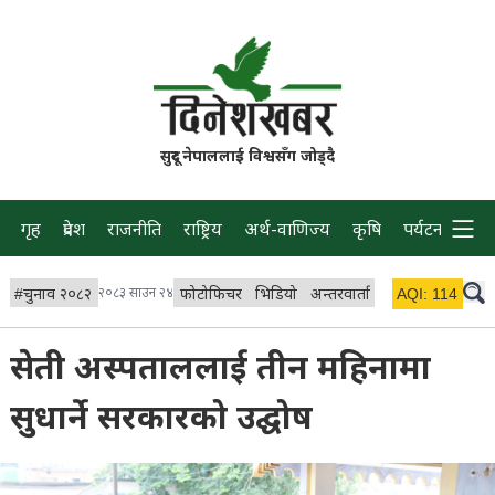
सुदूर नेपाललाई विश्वसँग जोड्दै
गृह
प्रदेश
राजनीति
राष्ट्रिय
अर्थ-वाणिज्य
कृषि
पर्यटन
प्रवास
#
चुनाव २०८२
२०८३ साउन २४
फोटोफिचर
भिडियो
अन्तरवार्ता
विचार/ब्लग
AQI:
114
लाइभ
सेती अस्पताललाई तीन महिनामा
सुधार्ने सरकारको उद्घोष