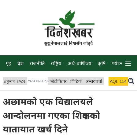
सुदूर नेपाललाई विश्वसँग जोड्दै
गृह
प्रदेश
राजनीति
राष्ट्रिय
अर्थ-वाणिज्य
कृषि
पर्यटन
प्रवास
#
चुनाव २०८२
२०८३ साउन २३
फोटोफिचर
भिडियो
अन्तरवार्ता
विचार/ब्लग
AQI:
114
लाइभ 
अछामको एक विद्यालयले
आन्दोलनमा गएका शिक्षकको
यातायात खर्च दिने