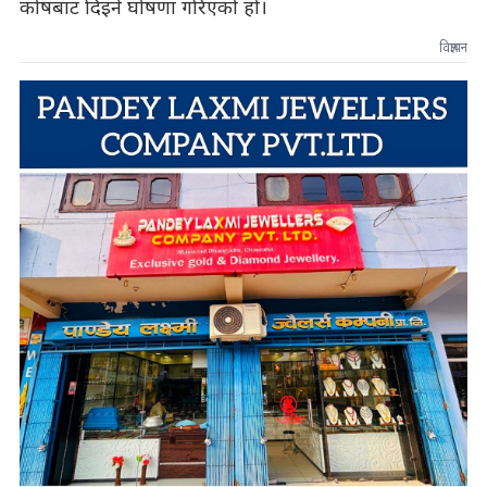
कोषबाट दिइने घोषणा गरिएको हो।
विज्ञापन