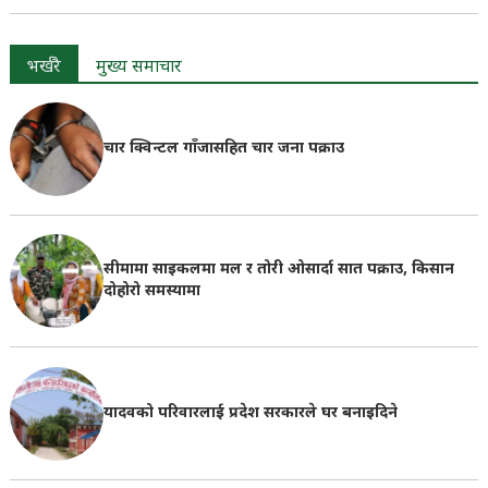
भर्खरै
मुख्य समाचार
चार क्विन्टल गाँजासहित चार जना पक्राउ
सीमामा साइकलमा मल र तोरी ओसार्दा सात पक्राउ, किसान
दोहोरो समस्यामा
यादवको परिवारलाई प्रदेश सरकारले घर बनाइदिने