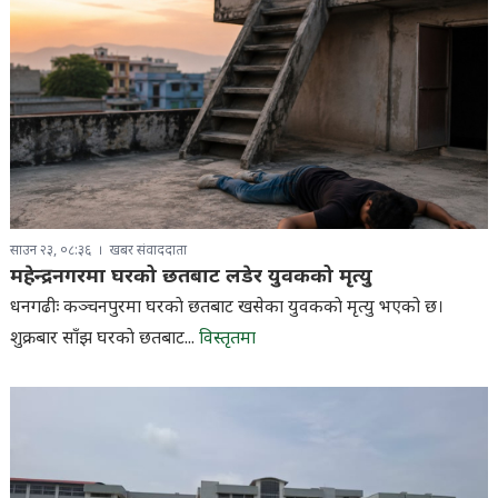
साउन २३, ०८:३६
खबर संवाददाता
महेन्द्रनगरमा घरको छतबाट लडेर युवकको मृत्यु
धनगढीः कञ्चनपुरमा घरकाे छतबाट खसेका युवककाे मृत्यु भएको छ।
शुक्रबार साँझ घरकाे छतबाट...
विस्तृतमा