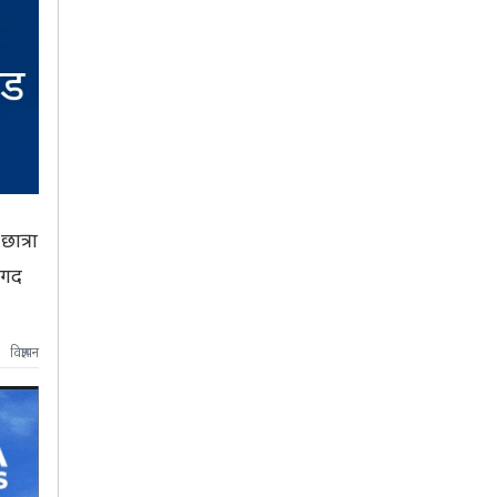
ात्रा
नगद
विज्ञापन