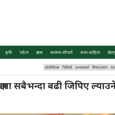
कृषि
पर्यटन
प्रवास
स्वास्थ्य-सौन्दर्य
कला-साहित्य
खेल
फोटोफिचर
भिडियो
अन्तरवार्ता
विचार/ब्लग
ला
्षामा सबैभन्दा बढी जिपिए ल्याउन