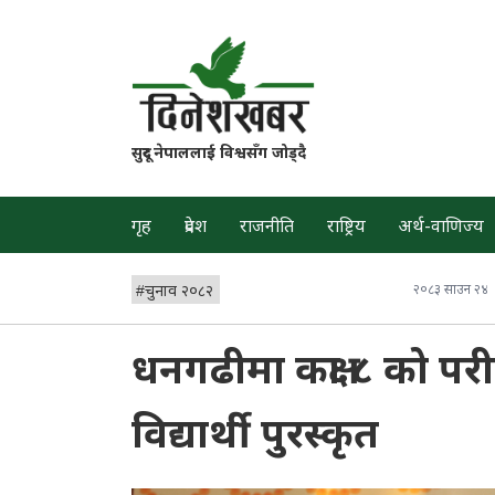
सुदूर नेपाललाई विश्वसँग जोड्दै
गृह
प्रदेश
राजनीति
राष्ट्रिय
अर्थ-वाणिज्य
#
चुनाव २०८२
२०८३ साउन २४
धनगढीमा कक्षा ८ को परीक
विद्यार्थी पुरस्कृत