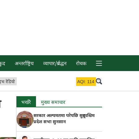
कुद
अन्तर्राष्ट्रिय
व्यापार/प्रर्वद्धन
रोचक
इभ रेडियो
AQI:
114
े
भर्खरै
मुख्य समाचार
सरकार अल्पमतमा परेपछि सुदूरपश्चिम
प्रदेश सभा सुनसान