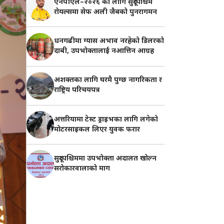
एनपीएल–२०२६ का लागि सुदूरपश्चिम
रोयल्समा सेफ अली जैबको पुनरागमन
धनगढीमा ग्यास अभाव नरहेको डिलरको
दाबी, उपभोक्तालाई नआत्तिन आग्रह
अशक्तका लागि घरमै पुग्छ नागरिकता र
राष्ट्रिय परिचयपत्र
अत्तरियामा टेस्ट ड्राइभका लागि लगेको
मोटरसाइकल लिएर युवक फरार
सुदूरपश्चिममा उपभोक्ता अदालत खोल्न
सरोकारवालाको माग