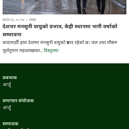
साउन २३, ०८:५४
रासस
देशभर मनसुनी वायुको प्रभाव, केही स्थानमा भारी वर्षाको
सम्भावना
काठमाडौँः हाल देशभर मनसुनी वायुको प्रभाव रहेको छ। जल तथा मौसम
पूर्वानुमान महाशाखाका...
विस्तृतमा
प्रबन्धक
आर्जु
समाचार संयोजक
आर्जु
सम्पादक