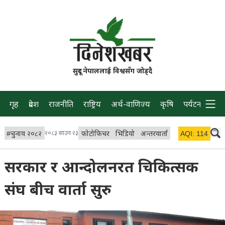
सुदूर नेपाललाई विश्वसँग जोड्दै
गृह
प्रदेश
राजनीति
राष्ट्रिय
अर्थ-वाणिज्य
कृषि
पर्यटन
प्रवास
#
चुनाव २०८२
२०८३ साउन २३
फोटोफिचर
भिडियो
अन्तरवार्ता
विचार/ब्लग
AQI:
114
लाइभ 
सरकार र आन्दोलनरत चिकित्सक
संघ बीच वार्ता सुरु