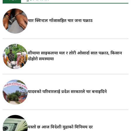
चार क्विन्टल गाँजासहित चार जना पक्राउ
सीमामा साइकलमा मल र तोरी ओसार्दा सात पक्राउ, किसान
दोहोरो समस्यामा
यादवको परिवारलाई प्रदेश सरकारले घर बनाइदिने
यस्तो छ आज विदेशी मुद्राको विनिमय दर