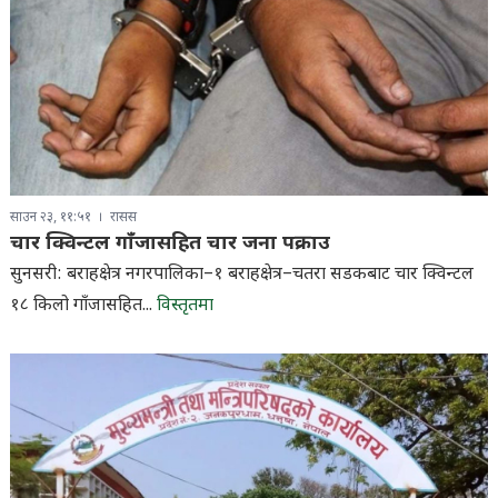
साउन २३, ११:५१
रासस
चार क्विन्टल गाँजासहित चार जना पक्राउ
सुनसरी: बराहक्षेत्र नगरपालिका–१ बराहक्षेत्र–चतरा सडकबाट चार क्विन्टल
१८ किलो गाँजासहित...
विस्तृतमा