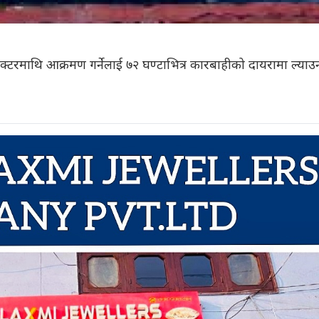
क्टरमाथि आक्रमण गर्नेलाई ७२ घण्टाभित्र कारबाहीको दायरामा ल्याउ