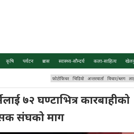
कृषि
पर्यटन
प्रवास
स्वास्थ्य-सौन्दर्य
कला-साहित्य
खेल
फोटोफिचर
भिडियो
अन्तरवार्ता
विचार/ब्लग
ला
नेलाई ७२ घण्टाभित्र कारबाहीको
त्सक संघको माग