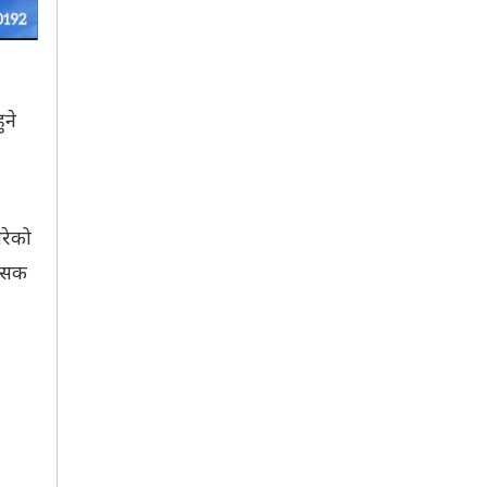
ुने
रेको
त्सक