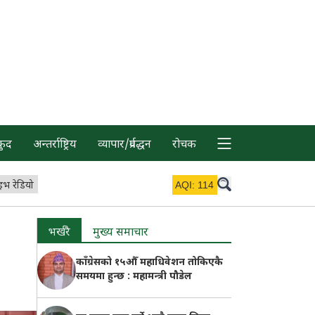
कुद
अन्तर्राष्ट्रिय
व्यापार/प्रर्वद्धन
रोचक
इभ रेडियो
AQI:
114
भर्खरै
मुख्य समाचार
काँग्रेसको १५औँ महाधिवेशन तोकिएकै
समयमा हुन्छ : महामन्त्री पौडेल