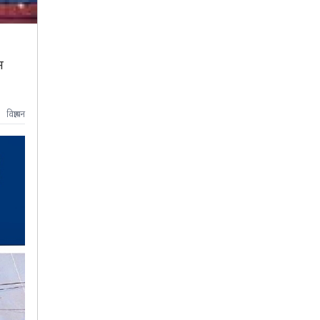
न
विज्ञापन