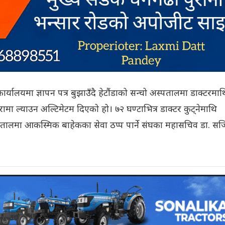
 कार्यालयमा ज्ञापन पत्र बुझाउँदै हेटौंडाको सन्चो अस्पतालमा डाक्टरमाथ
ामा ल्याउन अल्टिमेटम दिएको हो। ७२ घण्टाभित्र डाक्टर कुट्नेमाथि
्पतालमा आकस्मिक बाहेकका सेवा ठप्प पार्ने संघका महासचिव डा. स