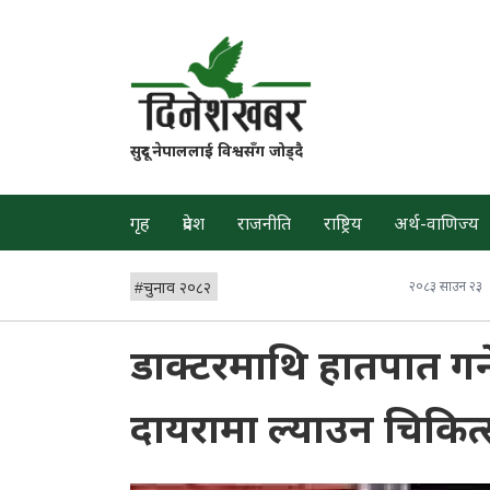
सुदूर नेपाललाई विश्वसँग जोड्दै
गृह
प्रदेश
राजनीति
राष्ट्रिय
अर्थ-वाणिज्य
#
चुनाव २०८२
२०८३ साउन २३
डाक्टरमाथि हातपात गर्
दायरामा ल्याउन चिकि