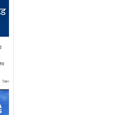
ि
जिव
विज्ञापन