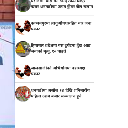
घर जग्गा पास गर्ने भन्दै रकम लिएर
फरार धनगढीका जगत कुँवर जेल चलान
कञ्चनपुरमा लागुऔषधसहित चार जना
पक्राउ
हिमाचल प्रदेशमा बस दुर्घटना हुँदा आठ
जनाको मृत्यु, १० घाइते
जालसाजीको अभियोगमा वडाध्यक्ष
पक्राउ
धनगढीमा असोज २४ देखि शनिबारीय
महिला उद्यम बजार सञ्चालन हुने