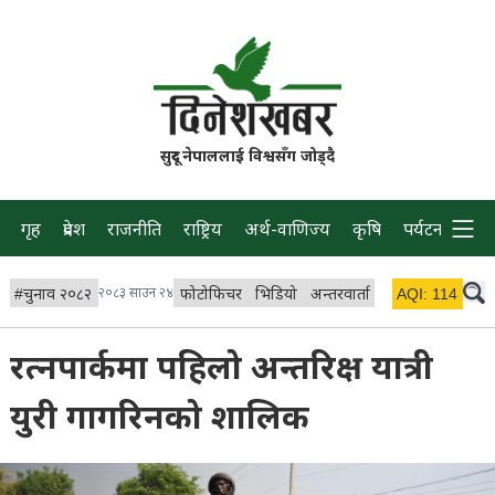
सुदूर नेपाललाई विश्वसँग जोड्दै
गृह
प्रदेश
राजनीति
राष्ट्रिय
अर्थ-वाणिज्य
कृषि
पर्यटन
प्रवास
#
चुनाव २०८२
२०८३ साउन २४
फोटोफिचर
भिडियो
अन्तरवार्ता
विचार/ब्लग
AQI:
114
लाइभ
रत्नपार्कमा पहिलो अन्तरिक्ष यात्री
युरी गागरिनको शालिक