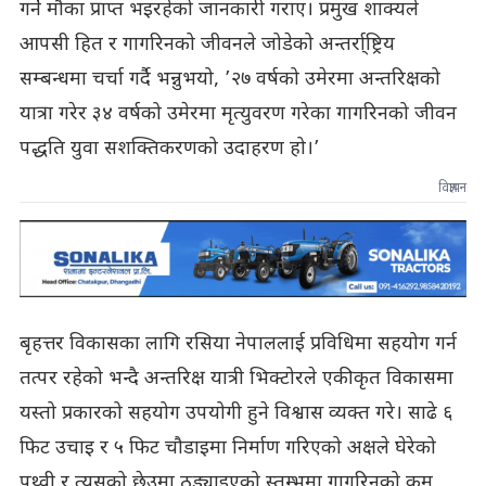
गर्ने मौका प्राप्त भइरहेको जानकारी गराए। प्रमुख शाक्यले
आपसी हित र गागरिनको जीवनले जोडेको अन्तर्रा्ष्ट्रिय
सम्बन्धमा चर्चा गर्दै भन्नुभयो, ’२७ वर्षको उमेरमा अन्तरिक्षको
यात्रा गरेर ३४ वर्षको उमेरमा मृत्युवरण गरेका गागरिनको जीवन
पद्धति युवा सशक्तिकरणको उदाहरण हो।’
विज्ञापन
बृहत्तर विकासका लागि रसिया नेपाललाई प्रविधिमा सहयोग गर्न
तत्पर रहेको भन्दै अन्तरिक्ष यात्री भिक्टोरले एकीकृत विकासमा
यस्तो प्रकारको सहयोग उपयोगी हुने विश्वास व्यक्त गरे। साढे ६
फिट उचाइ र ५ फिट चौडाइमा निर्माण गरिएको अक्षले घेरेको
पृथ्वी र त्यसको छेउमा ठड्याइएको स्तम्भमा गागरिनको कुम