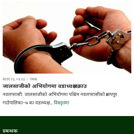
साउन २३, ०४:२३
रासस
जालसाजीको अभियोगमा वडाध्यक्ष पक्राउ
नवलपरासी: जालसाजीको अभियोगमा पश्चिम नवलपरासीको प्रतापपुर
गाउँपालिका–७ का वडाध्यक्ष...
विस्तृतमा
प्रबन्धक