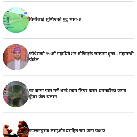
तिमीलाई सुम्पिएको मुटु भाग-३
काँग्रेसको १५औँ महाधिवेशन तोकिएकै समयमा हुन्छ : महामन्त्री
पौडेल
घर जग्गा पास गर्ने भन्दै रकम लिएर फरार धनगढीका जगत
कुँवर जेल चलान
कञ्चनपुरमा लागुऔषधसहित चार जना पक्राउ