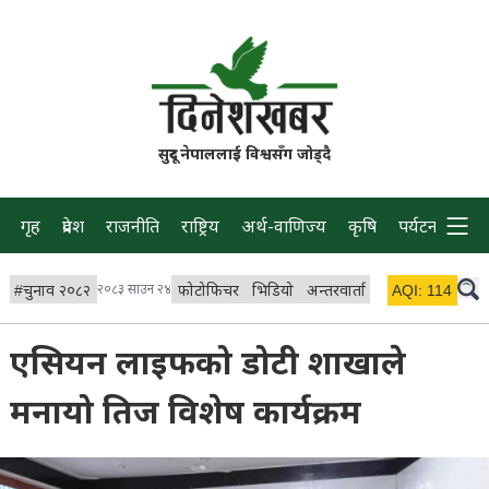
सुदूर नेपाललाई विश्वसँग जोड्दै
गृह
प्रदेश
राजनीति
राष्ट्रिय
अर्थ-वाणिज्य
कृषि
पर्यटन
प्रवास
#
चुनाव २०८२
२०८३ साउन २४
फोटोफिचर
भिडियो
अन्तरवार्ता
विचार/ब्लग
AQI:
114
लाइभ
एसियन लाइफको डोटी शाखाले
मनायो तिज विशेष कार्यक्रम