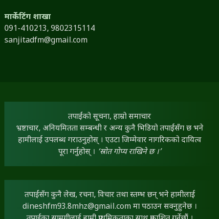
मार्केटिंग शाखा
091-410213,
9802315114
sanjitadfm@gmail.com
तपाईंको सूचना, हाम्रो समाचार
भ्रष्टाचार, अनियमितता सम्बन्धी र अन्य कुनै भिडियो तपाईंसँग छ भने
हामीलाई उपलब्ध गराउनुहोस् । एउटा जिम्मेवार नागरिकको दायित्व
पूरा गर्नुहोस् ।
‘स्रोत गोप्य राखिने छ ।’
तपाईंसँग कुनै लेख, रचना, विचार तथा स्तम्भ छन् भने हामीलाई
dineshfm93.8mhz@gmail.com
मा पठाउन सक्नुहुनेछ ।
तपाईंका सामग्रीलाई हामी प्राथमिकताका साथ प्रकाशित गर्नेछौं ।