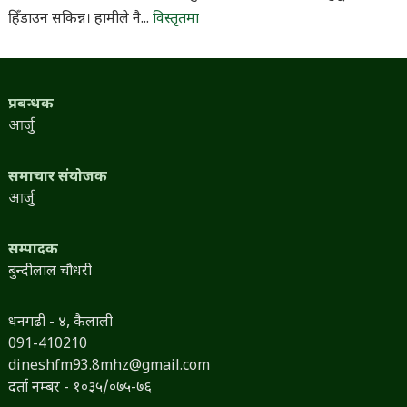
हिँडाउन सकिन्न। हामीले नै...
विस्तृतमा
प्रबन्धक
आर्जु
समाचार संयोजक
आर्जु
सम्पादक
बुन्दीलाल चौधरी
धनगढी - ४, कैलाली
091-410210
dineshfm93.8mhz@gmail.com
दर्ता नम्बर - १०३५/०७५-७६