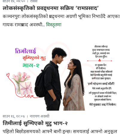
साउन १७, ०७:५०
रासस
लोकसंस्कृतिको प्रवद्र्धनमा सक्रिय ‘रामप्रसाद’
कञ्चनपुरः लोकसंस्कृतिको प्रवद्र्धनमा अग्रणी भूमिका निभाउँदै आएका
गायक रामप्रसाद अवस्थी...
विस्तृतमा
साउन १६, १२:०४
नारायण अवस्थी
तिमीलाई सुम्पिएको मुटु भाग-२
पहिलो बिछोडसमयको आफ्नै बानी हुन्छ। समयलाई आफ्नो अनुकूल