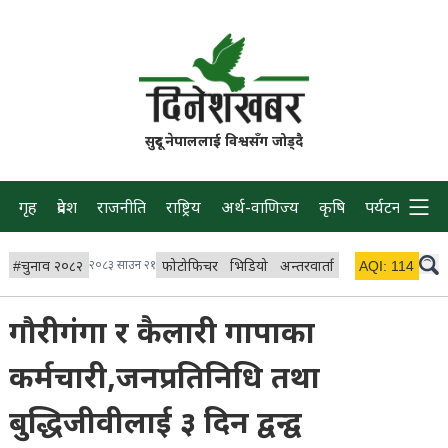
सुदूर नेपाललाई विश्वसँग जोड्दै
गृह
प्रदेश
राजनीति
राष्ट्रिय
अर्थ-वाणिज्य
कृषि
पर्यटन
प्रवास
#
चुनाव २०८२
२०८३ साउन २१
फोटोफिचर
भिडियो
अन्तरवार्ता
विचार/ब्लग
AQI:
114
लाइभ 
गौरीगंगा र कैलारी गापाका
कर्मचारी,जनप्रतिनिधि तथा
बुद्धिजीवीलाई ३ दिन द्वन्द्व