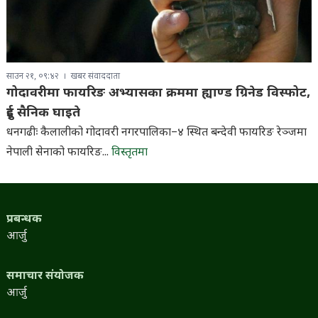
साउन २१, ०९:४२
खबर संवाददाता
गोदावरीमा फायरिङ अभ्यासका क्रममा ह्याण्ड ग्रिनेड विस्फोट,
दुई सैनिक घाइते
धनगढीः कैलालीको गोदावरी नगरपालिका–४ स्थित बन्देवी फायरिङ रेञ्जमा
नेपाली सेनाको फायरिङ...
विस्तृतमा
प्रबन्धक
आर्जु
समाचार संयोजक
आर्जु