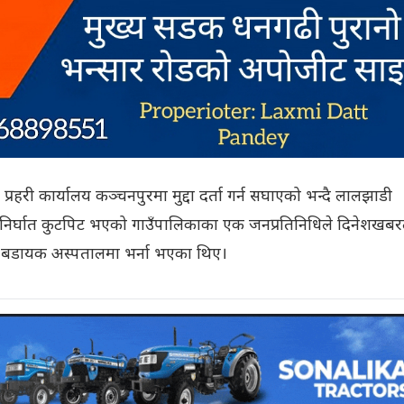
्रहरी कार्यालय कञ्चनपुरमा मुद्दा दर्ता गर्न सघाएको भन्दै लालझाडी
निर्घात कुटपिट भएको गाउँपालिकाका एक जनप्रतिनिधिले दिनेशखब
ा बडायक अस्पतालमा भर्ना भएका थिए।