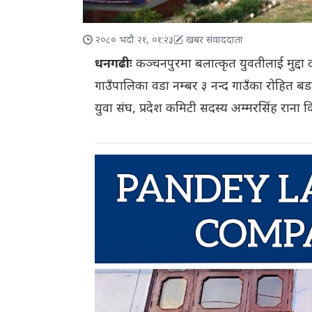
२०८० भदौ २१, ०१:२३
खबर संवाददाता
धनगढीः
कञ्चनपुरमा बलात्कृत युवतीलाई मुद्दा
गाउँपालिका वडा नम्बर ३ नन्द गाउँका रोहित ब
युवा संघ, प्रदेश कमिटी सदस्य अम्मरसिंह राना व