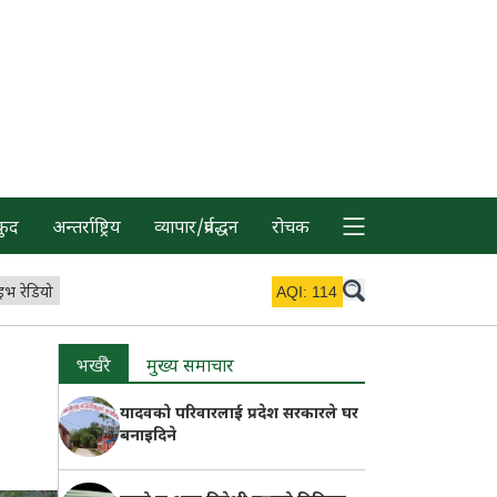
कुद
अन्तर्राष्ट्रिय
व्यापार/प्रर्वद्धन
रोचक
इभ रेडियो
AQI:
114
भर्खरै
मुख्य समाचार
यादवको परिवारलाई प्रदेश सरकारले घर
बनाइदिने