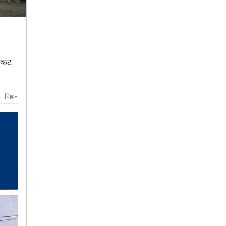
निकट
विज्ञापन