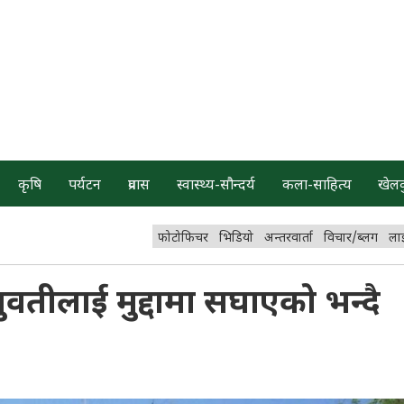
कृषि
पर्यटन
प्रवास
स्वास्थ्य-सौन्दर्य
कला-साहित्य
खेल
फोटोफिचर
भिडियो
अन्तरवार्ता
विचार/ब्लग
ला
ुवतीलाई मुद्दामा सघाएको भन्दै