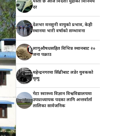
यस्तो छ आज विदेशी मुद्राको विनिमय
दर
देशभर मनसुनी वायुको प्रभाव, केही
स्थानमा भारी वर्षाको सम्भावना
लागूऔषधसहित विभिन्न स्थानबाट २०
जना पक्राउ
महेन्द्रनगरमा सिँढीबाट लडेर युवकको
मृत्यु
गेटा स्वास्थ्य विज्ञान विश्वविद्यालयमा
उपप्राध्यापक पदका लागि अन्तर्वार्ता
तालिका सार्वजनिक