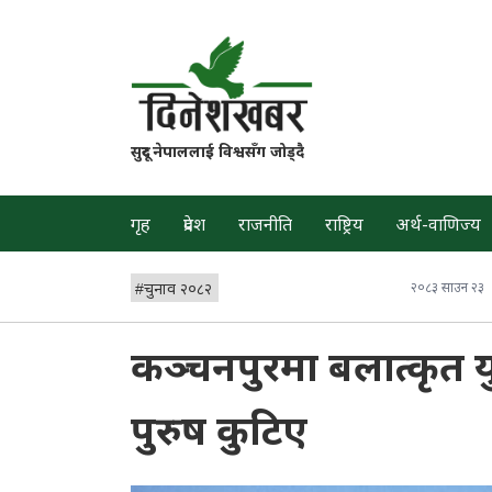
सुदूर नेपाललाई विश्वसँग जोड्दै
गृह
प्रदेश
राजनीति
राष्ट्रिय
अर्थ-वाणिज्य
#
चुनाव २०८२
२०८३ साउन २३
कञ्चनपुरमा बलात्कृत य
पुरुष कुटिए