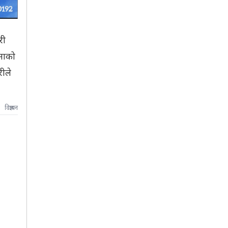
री
टनाको
ीले
विज्ञापन