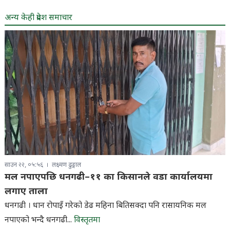
अन्य केही प्रदेश समाचार
साउन २२, ०५:५६
लक्ष्मण ढुङ्गाल
मल नपाएपछि धनगढी–११ का किसानले वडा कार्यालयमा
लगाए ताला
धनगढी । धान रोपाइँ गरेको डेढ महिना बितिसक्दा पनि रासायनिक मल
नपाएको भन्दै धनगढी...
विस्तृतमा