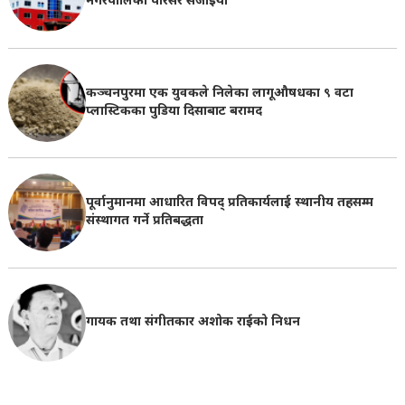
नगरपालिका परिसर सजाइयो
कञ्चनपुरमा एक युवकले निलेका लागूऔषधका ९ वटा
प्लास्टिकका पुडिया दिसाबाट बरामद
पूर्वानुमानमा आधारित विपद् प्रतिकार्यलाई स्थानीय तहसम्म
संस्थागत गर्ने प्रतिबद्धता
गायक तथा संगीतकार अशोक राईको निधन