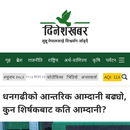
सुदूर नेपाललाई विश्वसँग जोड्दै
गृह
प्रदेश
राजनीति
राष्ट्रिय
अर्थ-वाणिज्य
कृषि
पर्यटन
प्रवास
#
चुनाव २०८२
२०८३ साउन २३
फोटोफिचर
भिडियो
अन्तरवार्ता
विचार/ब्लग
AQI:
114
लाइभ 
धनगढीको आन्तरिक आम्दानी बढ्यो,
कुन शिर्षकबाट कति आम्दानी?