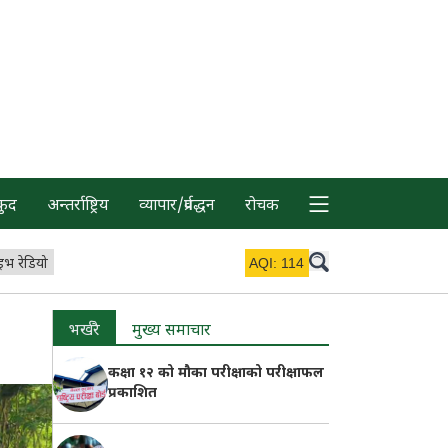
कुद
अन्तर्राष्ट्रिय
व्यापार/प्रर्वद्धन
रोचक
इभ रेडियो
AQI:
114
भर्खरै
मुख्य समाचार
कक्षा १२ को मौका परीक्षाको परीक्षाफल
प्रकाशित