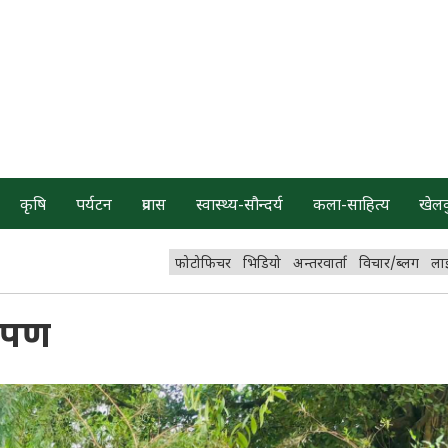
कृषि
पर्यटन
प्रवास
स्वास्थ्य-सौन्दर्य
कला-साहित्य
खेल
फोटोफिचर
भिडियो
अन्तरवार्ता
विचार/ब्लग
ला
ारोपण