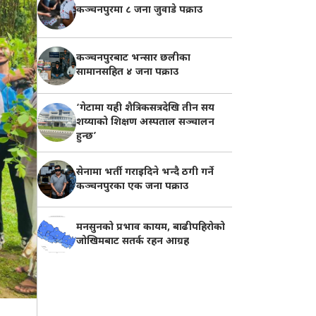
कञ्चनपुरमा ८ जना जुवाडे पक्राउ
कञ्चनपुरबाट भन्सार छलीका
सामानसहित ४ जना पक्राउ
‘गेटामा यही शैत्रिकसत्रदेखि तीन सय
शय्याको शिक्षण अस्पताल सञ्चालन
हुन्छ’
सेनामा भर्ती गराइदिने भन्दै ठगी गर्ने
कञ्चनपुरका एक जना पक्राउ
मनसुनको प्रभाव कायम, बाढीपहिरोको
जोखिमबाट सतर्क रहन आग्रह