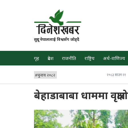
सुदूर नेपाललाई विश्वसँग जोड्दै
गृह
प्रदेश
राजनीति
राष्ट्रिय
अर्थ-वाणिज्य
#
चुनाव २०८२
२०८३ साउन २२
बेहाडाबाबा धाममा वृक्ष