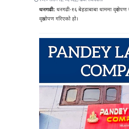
२०८० साउन १३, ०६:५६
खबर संवाददाता
धनगढी:
धनगढी-१६ बेहडाबाबा धाममा वृक्षरोपण 
वृक्षारोपण गरिएको हो।