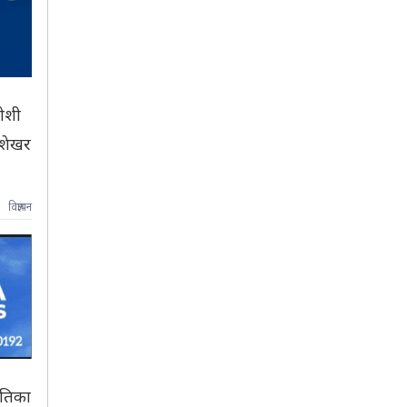
जोशी
्रशेखर
विज्ञापन
ितिका