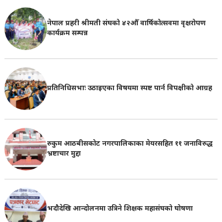
नेपाल प्रहरी श्रीमती संघको ४२औँ वार्षिकोत्सवमा वृक्षरोपण
कार्यक्रम सम्पन्न
प्रतिनिधिसभाः उठाइएका विषयमा स्पष्ट पार्न विपक्षीको आग्रह
रुकुम आठबीसकोट नगरपालिकाका मेयरसहित ११ जनाविरुद्ध
भ्रष्टाचार मुद्दा
भदौदेखि आन्दोलनमा उत्रिने शिक्षक महासंघको घोषणा