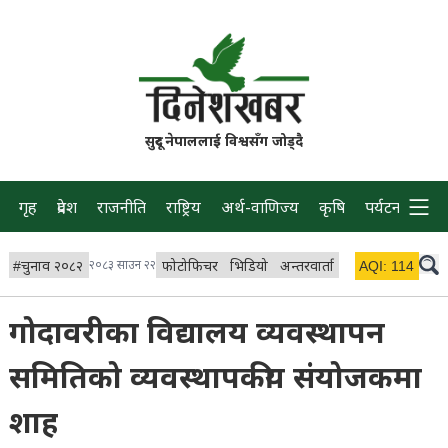
सुदूर नेपाललाई विश्वसँग जोड्दै
गृह
प्रदेश
राजनीति
राष्ट्रिय
अर्थ-वाणिज्य
कृषि
पर्यटन
प्रवास
#
चुनाव २०८२
२०८३ साउन २२
फोटोफिचर
भिडियो
अन्तरवार्ता
विचार/ब्लग
AQI:
114
लाइभ 
गोदावरीका विद्यालय व्यवस्थापन
समितिको व्यवस्थापकीय संयोजकमा
शाह