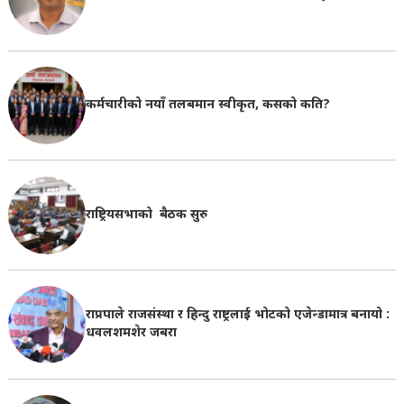
कर्मचारीको नयाँ तलबमान स्वीकृत, कसको कति?
राष्ट्रियसभाको बैठक सुरु
राप्रपाले राजसंस्था र हिन्दु राष्ट्रलाई भोटको एजेन्डामात्र बनायो :
धवलशमशेर जबरा