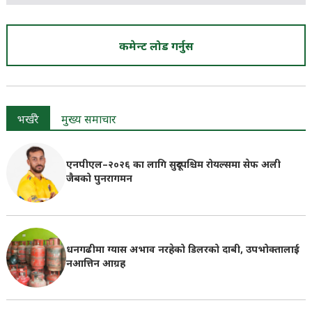
कमेन्ट लोड गर्नुस
भर्खरै
मुख्य समाचार
एनपीएल–२०२६ का लागि सुदूरपश्चिम रोयल्समा सेफ अली
जैबको पुनरागमन
धनगढीमा ग्यास अभाव नरहेको डिलरको दाबी, उपभोक्तालाई
नआत्तिन आग्रह