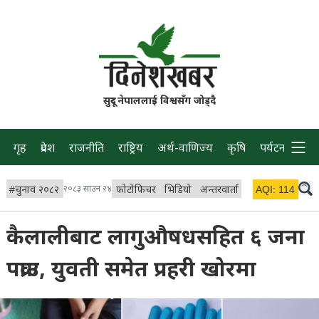
सुदूर नेपाललाई विश्वसँग जोड्दै
गृह
प्रदेश
राजनीति
राष्ट्रिय
अर्थ-वाणिज्य
कृषि
पर्यटन
प्रवास
#
चुनाव २०८२
२०८३ साउन २४
फोटोफिचर
भिडियो
अन्तरवार्ता
विचार/ब्लग
AQI:
114
लाइभ
कैलालीबाट लागुऔषधसहित ६ जना
पक्राउ, युवती समेत प्रहरी खोरमा