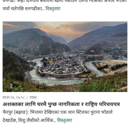
धनगढी: केही दिनयता बजारमा खाना पकाउने एलपी ग्यासको अभाव भएको
चर्चा चलेपछि धनगढीका...
विस्तृतमा
साउन २४, ०४:५८
रासस
अशक्तका लागि घरमै पुग्छ नागरिकता र राष्ट्रिय परिचयपत्र
चैनपुर (बझाङ): भित्तामा देखिएका एक थान स्टिलका पुराना भाँडाले
देखाउँछ, विशु जैसीको आर्थिक...
विस्तृतमा