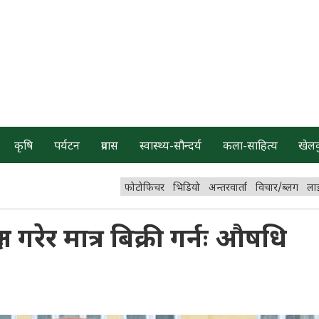
कृषि
पर्यटन
प्रवास
स्वास्थ्य-सौन्दर्य
कला-साहित्य
खेल
फोटोफिचर
भिडियो
अन्तरवार्ता
विचार/ब्लग
ला
 गरेर मात्र बिक्री गर्नः औषधि