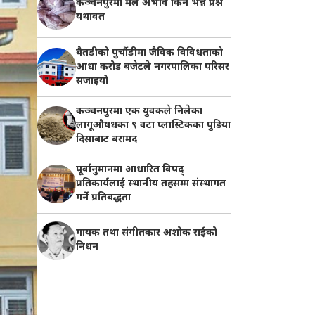
कञ्चनपुरमा मल अभाव किन भन्ने प्रश्न
यथावत
बैतडीको पुर्चौडीमा जैविक विविधताको
आधा करोड बजेटले नगरपालिका परिसर
सजाइयो
कञ्चनपुरमा एक युवकले निलेका
लागूऔषधका ९ वटा प्लास्टिकका पुडिया
दिसाबाट बरामद
पूर्वानुमानमा आधारित विपद्
प्रतिकार्यलाई स्थानीय तहसम्म संस्थागत
गर्ने प्रतिबद्धता
गायक तथा संगीतकार अशोक राईको
निधन