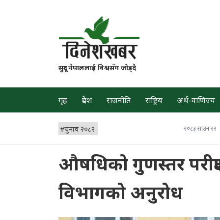
सुदूर नेपाललाई विश्वसँग जोड्दै
गृह
प्रदेश
राजनीति
राष्ट्रिय
अर्थ-वाणिज्य
#
चुनाव २०८२
२०८३ साउन २२
औषधिको गुणस्तर परीक्षण
विभागको अनुरोध