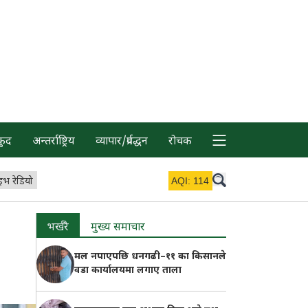
कुद
अन्तर्राष्ट्रिय
व्यापार/प्रर्वद्धन
रोचक
इभ रेडियो
AQI:
114
भर्खरै
मुख्य समाचार
मल नपाएपछि धनगढी–११ का किसानले
वडा कार्यालयमा लगाए ताला