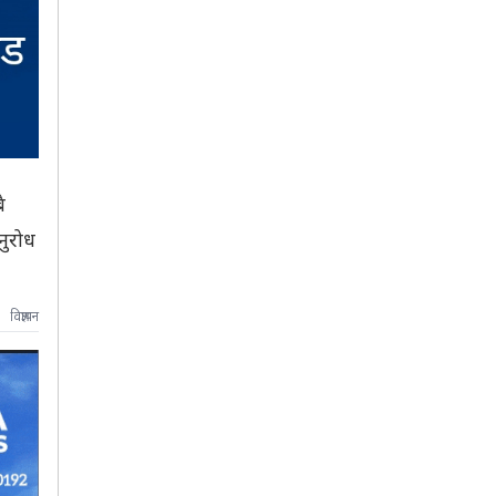
ै
नुरोध
विज्ञापन