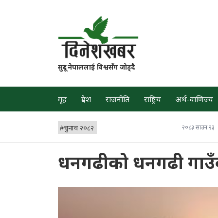
सुदूर नेपाललाई विश्वसँग जोड्दै
गृह
प्रदेश
राजनीति
राष्ट्रिय
अर्थ-वाणिज्य
#
चुनाव २०८२
२०८३ साउन २३
धनगढीको धनगढी गाउँको