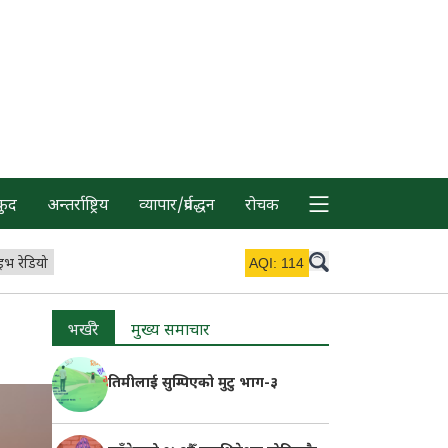
कुद
अन्तर्राष्ट्रिय
व्यापार/प्रर्वद्धन
रोचक
इभ रेडियो
AQI:
114
भर्खरै
मुख्य समाचार
तिमीलाई सुम्पिएको मुटु भाग-३