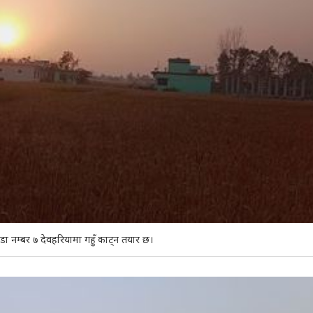
ा नम्बर ७ देवहरियामा गहुँ काट्न तयार छ।