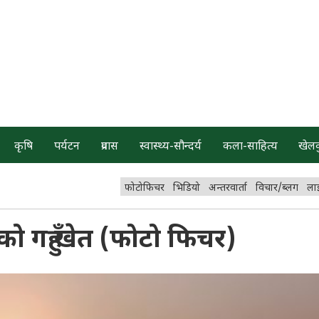
कृषि
पर्यटन
प्रवास
स्वास्थ्य-सौन्दर्य
कला-साहित्य
खेल
फोटोफिचर
भिडियो
अन्तरवार्ता
विचार/ब्लग
ला
 गहुँ खेत (फोटो फिचर)