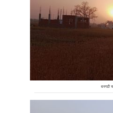
धनगढी वड