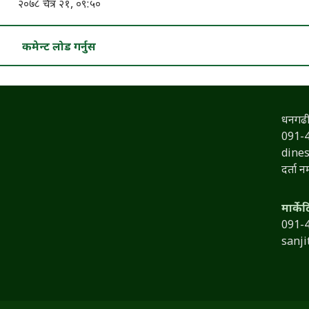
२०७८ चैत्र २१, ०९:५०
कमेन्ट लोड गर्नुस
धनगढी
091-
dine
दर्ता 
मार्के
091-
sanj