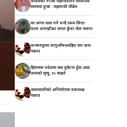
काँग्रेसको १५औँ महाधिवेशन तोकिएकै
समयमा हुन्छ : महामन्त्री पौडेल
घर जग्गा पास गर्ने भन्दै रकम लिएर
फरार धनगढीका जगत कुँवर जेल चलान
कञ्चनपुरमा लागुऔषधसहित चार जना
पक्राउ
हिमाचल प्रदेशमा बस दुर्घटना हुँदा आठ
जनाको मृत्यु, १० घाइते
जालसाजीको अभियोगमा वडाध्यक्ष
पक्राउ