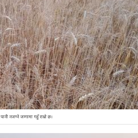
पानी नजम्ने जग्गामा गहुँ राम्रो छ।