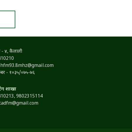
 - ४, कैलाली
410210
shfm93.8mhz@gmail.com
नम्बर - १०३५/०७५-७६
टिंग शाखा
410213,
9802315114
itadfm@gmail.com