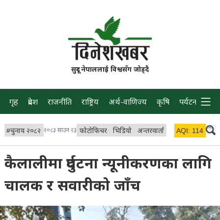
सुदूर नेपाललाई विश्वसँग जोड्दै
गृह
प्रदेश
राजनीति
राष्ट्रिय
अर्थ-वाणिज्य
कृषि
पर्यटन
प्रवास
#
चुनाव २०८२
२०८३ साउन २३
फोटोफिचर
भिडियो
अन्तरवार्ता
विचार/ब्लग
AQI:
114
लाइभ 
कैलालीमा दुर्घटना न्यूनीकरणका लागि
चालक र सवारीको जाँच