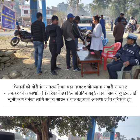
कैलालीको गौरीगंगा नगरपालिका वडा नम्बर १ चौमलामा सवारी साधन र
चालकहरुको अवस्था जाँच गरिएको छ। दिन प्रतिदिन बढ्दै गएको सवारी दुर्घटनालाई
न्यूनीकरण गर्नका लागि सवारी साधन र चालकहरुको अवस्था जाँच गरिएको हो।