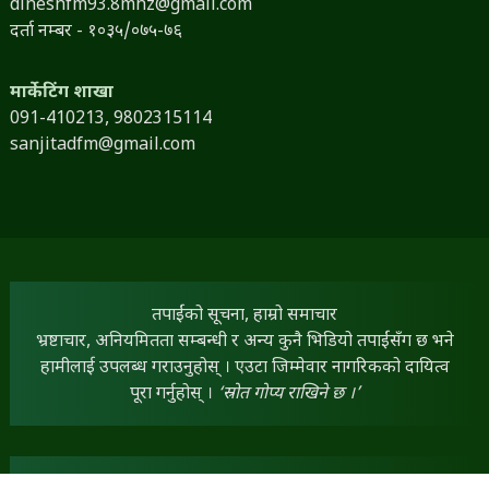
dineshfm93.8mhz@gmail.com
दर्ता नम्बर - १०३५/०७५-७६
मार्केटिंग शाखा
091-410213,
9802315114
sanjitadfm@gmail.com
तपाईंको सूचना, हाम्रो समाचार
भ्रष्टाचार, अनियमितता सम्बन्धी र अन्य कुनै भिडियो तपाईंसँग छ भने
हामीलाई उपलब्ध गराउनुहोस् । एउटा जिम्मेवार नागरिकको दायित्व
पूरा गर्नुहोस् ।
‘स्रोत गोप्य राखिने छ ।’