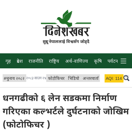
सुदूर नेपाललाई विश्वसँग जोड्दै
गृह
प्रदेश
राजनीति
राष्ट्रिय
अर्थ-वाणिज्य
कृषि
पर्यटन
प्रवास
#
चुनाव २०८२
२०८३ साउन २४
फोटोफिचर
भिडियो
अन्तरवार्ता
विचार/ब्लग
AQI:
114
लाइभ
धनगढीको ६ लेन सडकमा निर्माण
गरिएका कल्भर्टले दुर्घटनाको जोखिम
(फोटोफिचर )