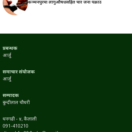
कञ्चनपुरमा लागुऔषधसहित चार जना पक्राउ
प्रबन्धक
आर्जु
समाचार संयोजक
आर्जु
सम्पादक
बुन्दीलाल चौधरी
धनगढी - ४, कैलाली
091-410210