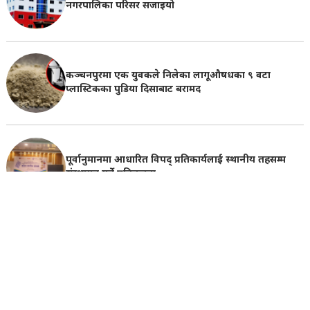
मल नपाएपछि धनगढी–११ का किसानले वडा कार्यालयमा
लगाए ताला
कञ्चनपुरमा मल अभाव किन भन्ने प्रश्न यथावत
बैतडीको पुर्चौडीमा जैविक विविधताको आधा करोड बजेटले
नगरपालिका परिसर सजाइयो
कञ्चनपुरमा एक युवकले निलेका लागूऔषधका ९ वटा
प्लास्टिकका पुडिया दिसाबाट बरामद