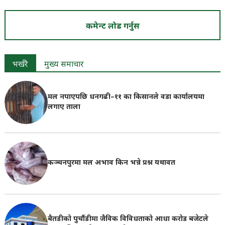
२०८० असोज १, ०६:५१
कमेन्ट लोड गर्नुस
भर्खरै
मुख्य समाचार