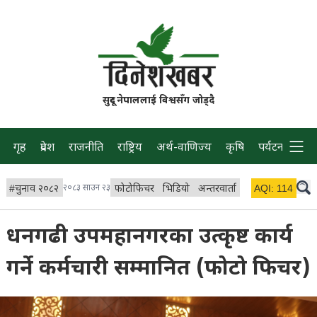
सुदूर नेपाललाई विश्वसँग जोड्दै
गृह
प्रदेश
राजनीति
राष्ट्रिय
अर्थ-वाणिज्य
कृषि
पर्यटन
प्रवास
#
चुनाव २०८२
२०८३ साउन २३
फोटोफिचर
भिडियो
अन्तरवार्ता
विचार/ब्लग
AQI:
114
लाइभ 
धनगढी उपमहानगरका उत्कृष्ट कार्य
गर्ने कर्मचारी सम्मानित (फोटो फिचर)