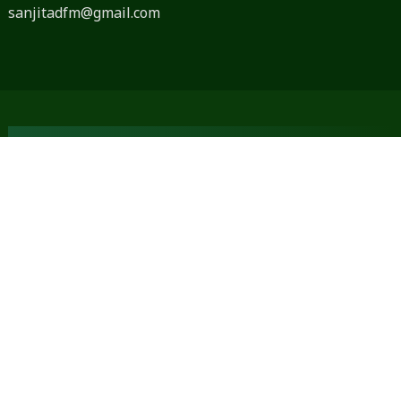
sanjitadfm@gmail.com
तपाईंको सूचना, हाम्रो समाचार
भ्रष्टाचार, अनियमितता सम्बन्धी र अन्य कुनै भिडियो तपाईंसँग छ भने
हामीलाई उपलब्ध गराउनुहोस् । एउटा जिम्मेवार नागरिकको दायित्व
पूरा गर्नुहोस् ।
‘स्रोत गोप्य राखिने छ ।’
तपाईंसँग कुनै लेख, रचना, विचार तथा स्तम्भ छन् भने हामीलाई
dineshfm93.8mhz@gmail.com
मा पठाउन सक्नुहुनेछ ।
तपाईंका सामग्रीलाई हामी प्राथमिकताका साथ प्रकाशित गर्नेछौं ।