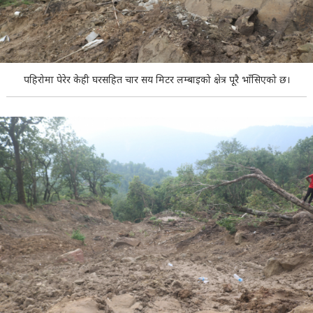
पहिरोमा पेरेर केही घरसहित चार सय मिटर लम्बाइको क्षेत्र पूरै भाँसिएको छ।