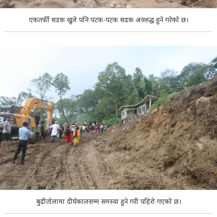
एकतर्फी सडक खुले पनि पटक-पटक सडक अवरुद्ध हुने गरेको छ।
बुढीतोलामा दीर्घकालसम्म समस्या हुने गरी पहिरो गएको छ।