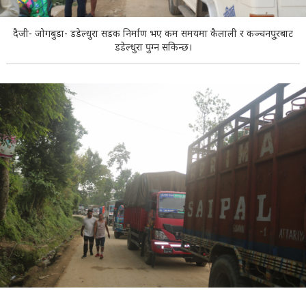
दैजी- जोगबुडा- डडेल्धुरा सडक निर्माण भए कम समयमा कैलाली र कञ्चनपु्रबाट
डडेल्धुरा पुग्न सकिन्छ।