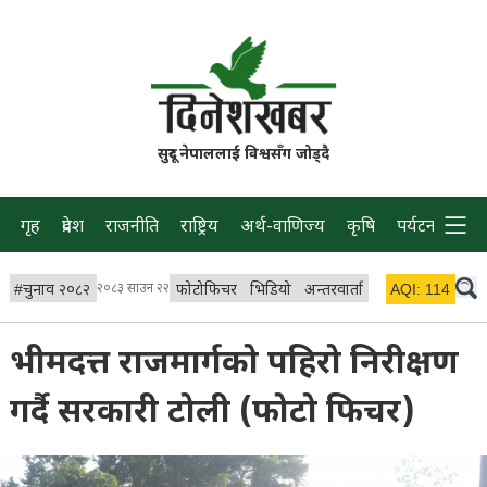
सुदूर नेपाललाई विश्वसँग जोड्दै
गृह
प्रदेश
राजनीति
राष्ट्रिय
अर्थ-वाणिज्य
कृषि
पर्यटन
प्रवास
#
चुनाव २०८२
२०८३ साउन २२
फोटोफिचर
भिडियो
अन्तरवार्ता
विचार/ब्लग
AQI:
114
लाइभ 
भीमदत्त राजमार्गको पहिरो निरीक्षण
गर्दै सरकारी टोली (फोटो फिचर)