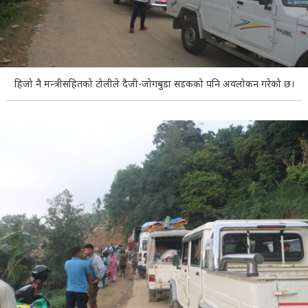
हिजो नै मन्त्रीसहितको टोलीले दैजी-जोगबुडा सडकको पनि अवलोकन गरेको छ।