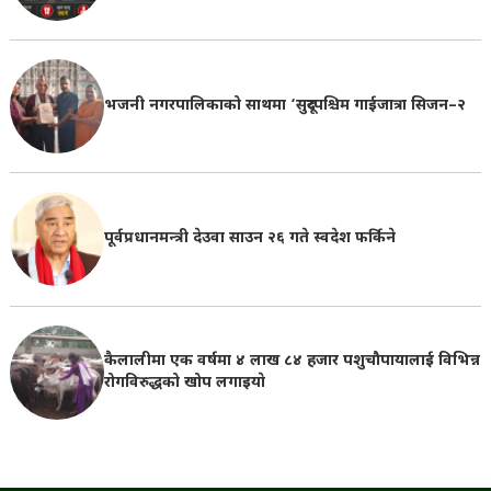
भजनी नगरपालिकाको साथमा ‘सुदूरपश्चिम गाईजात्रा सिजन–२
पूर्वप्रधानमन्त्री देउवा साउन २६ गते स्वदेश फर्किने
कैलालीमा एक वर्षमा ४ लाख ८४ हजार पशुचौपायालाई विभिन्न
रोगविरुद्धको खोप लगाइयाे