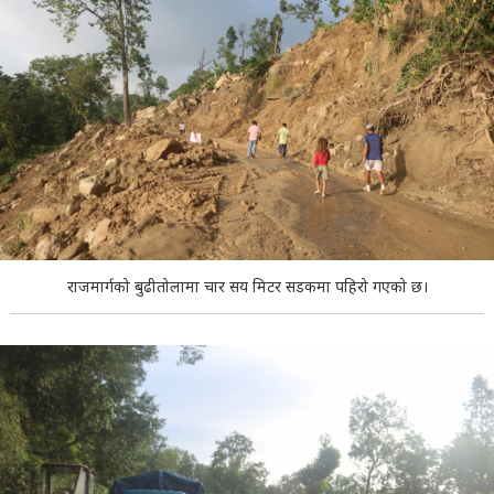
राजमार्गको बुढीतोलामा चार सय मिटर सडकमा पहिरो गएको छ।