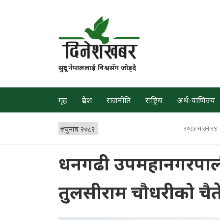
सुदूर नेपाललाई विश्वसँग जोड्दै
गृह
प्रदेश
राजनीति
राष्ट्रिय
अर्थ-वाणिज्य
#
चुनाव २०८२
२०८३ साउन २४
धनगढी उपमहानगरपाली
तुलसीराम चौधरीको चैत