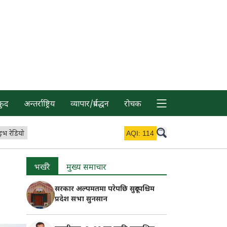
कुद
अन्तर्राष्ट्रिय
व्यापार/प्रर्वद्धन
रोचक
इभ रेडियो
AQI:
114
भर्खरै
मुख्य समाचार
सरकार अल्पमतमा परेपछि सुदूरपश्चिम
प्रदेश सभा सुनसान