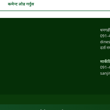
कमेन्ट लोड गर्नुस
धनगढी
091-
dine
दर्ता 
मार्के
091-
sanj