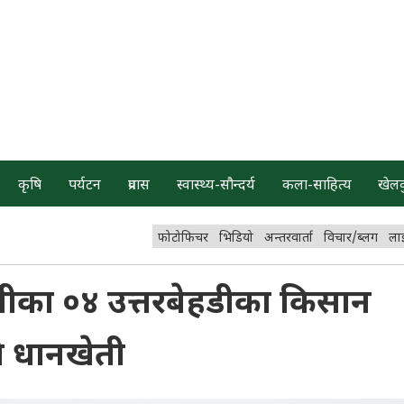
कृषि
पर्यटन
प्रवास
स्वास्थ्य-सौन्दर्य
कला-साहित्य
खेल
फोटोफिचर
भिडियो
अन्तरवार्ता
विचार/ब्लग
ला
का ०४ उत्तरबेहडीका किसान
े धानखेती