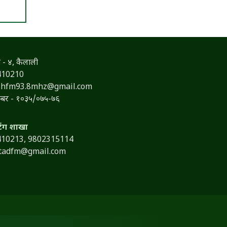
 - ४, कैलाली
410210
shfm93.8mhz@gmail.com
नम्बर - १०३५/०७५-७६
टिंग शाखा
410213,
9802315114
itadfm@gmail.com