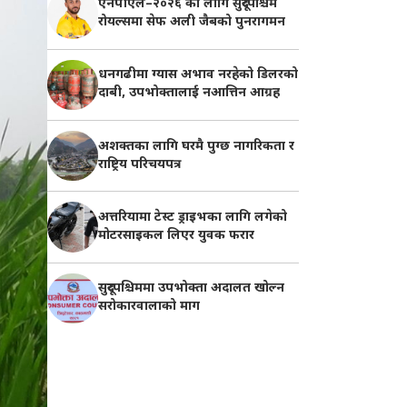
एनपीएल–२०२६ का लागि सुदूरपश्चिम
रोयल्समा सेफ अली जैबको पुनरागमन
धनगढीमा ग्यास अभाव नरहेको डिलरको
दाबी, उपभोक्तालाई नआत्तिन आग्रह
अशक्तका लागि घरमै पुग्छ नागरिकता र
राष्ट्रिय परिचयपत्र
अत्तरियामा टेस्ट ड्राइभका लागि लगेको
मोटरसाइकल लिएर युवक फरार
सुदूरपश्चिममा उपभोक्ता अदालत खोल्न
सरोकारवालाको माग