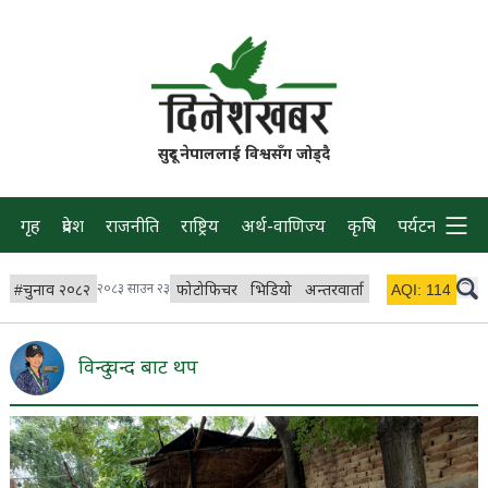
सुदूर नेपाललाई विश्वसँग जोड्दै
गृह
प्रदेश
राजनीति
राष्ट्रिय
अर्थ-वाणिज्य
कृषि
पर्यटन
प्रवास
#
चुनाव २०८२
२०८३ साउन २३
फोटोफिचर
भिडियो
अन्तरवार्ता
विचार/ब्लग
AQI:
114
लाइभ 
विन्दु चन्द बाट थप