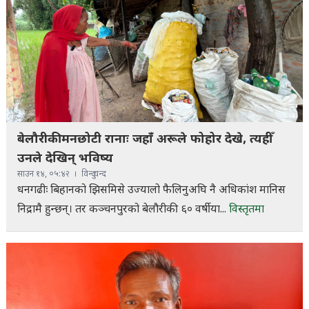
बेलौरीकी मनछोटी रानाः जहाँ अरूले फोहोर देखे, त्यहीँ
उनले देखिन् भविष्य
साउन १४, ०५:४२
विन्दु चन्द
धनगढीः बिहानको झिसमिसे उज्यालो फैलिनुअघि नै अधिकांश मानिस
निद्रामै हुन्छन्। तर कञ्चनपुरको बेलौरीकी ६० वर्षीया...
विस्तृतमा