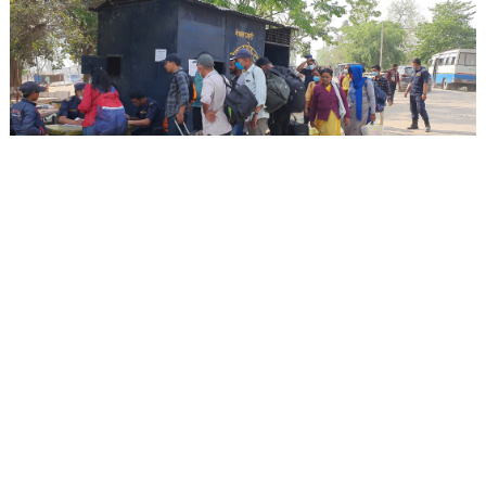
चुनावको मुखमा देश छाड्ने बढे, भन्छन्, ‘भोटभन्दा भोक
ठुलो हो’
चैत्र १५, ०७:४०
विन्दु चन्द
धनगढी : स्थानीय तह निर्वाचन घोषणा भएसंगै सुदूरपश्चिममा पनि
चुनावी सरगर्मी बढेको छ। विभिन्न राजनितिक दलका नेताह
...विस्तृतमा