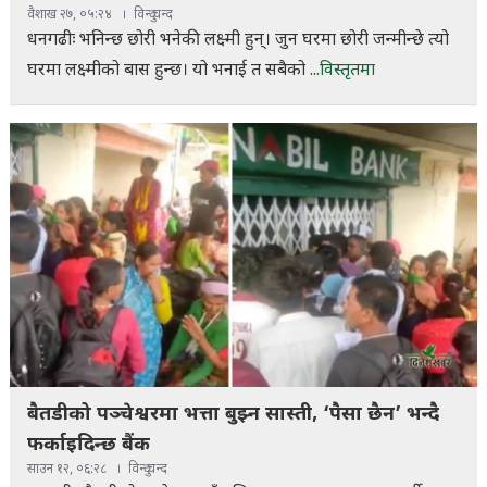
वैशाख २७, ०५:२४
विन्दु चन्द
धनगढीः भनिन्छ छोरी भनेकी लक्ष्मी हुन्। जुन घरमा छोरी जन्मीन्छे त्यो
घरमा लक्ष्मीको बास हुन्छ। यो भनाई त सबैको
...विस्तृतमा
बैतडीको पञ्चेश्वरमा भत्ता बुझ्न सास्ती, ‘पैसा छैन’ भन्दै
फर्काइदिन्छ बैंक
साउन १२, ०६:२८
विन्दु चन्द