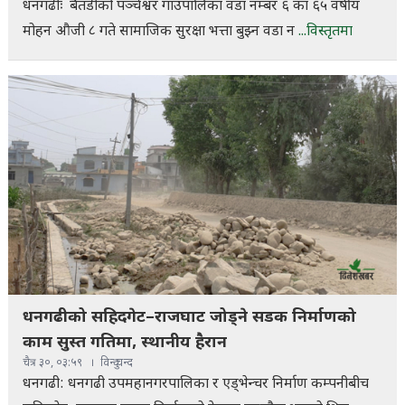
धनगढीः बैतडीको पञ्चेश्वर गाउँपालिका वडा नम्बर ६ का ६५ वर्षीय
मोहन औजी ८ गते सामाजिक सुरक्षा भत्ता बुझ्न वडा न
...विस्तृतमा
धनगढीको सहिदगेट–राजघाट जोड्ने सडक निर्माणको
काम सुस्त गतिमा, स्थानीय हैरान
चैत्र ३०, ०३:५९
विन्दु चन्द
धनगढी: धनगढी उपमहानगरपालिका र एड्भेन्चर निर्माण कम्पनीबीच