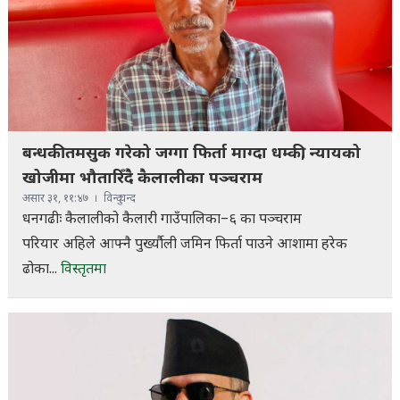
बन्धकी तमसुक गरेको जग्गा फिर्ता माग्दा धम्की, न्यायको
खोजीमा भौतारिँदै कैलालीका पञ्चराम
असार ३१, ११:४७
विन्दु चन्द
धनगढीः कैलालीको कैलारी गाउँपालिका–६ का पञ्चराम
परियार अहिले आफ्नै पुर्ख्यौली जमिन फिर्ता पाउने आशामा हरेक
ढोका...
विस्तृतमा