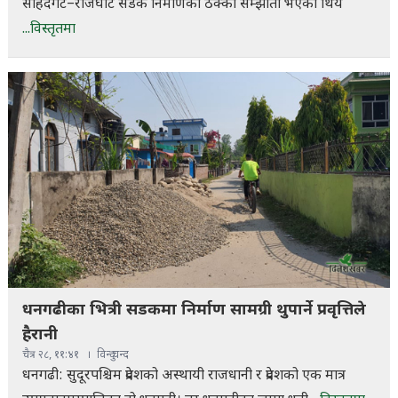
सहिदगेट–राजघाट सडक निर्माणको ठेक्का सम्झौता भएको थिय
...विस्तृतमा
धनगढीका भित्री सडकमा निर्माण सामग्री थुपार्ने प्रवृत्तिले
हैरानी
चैत्र २८, ११:४१
विन्दु चन्द
धनगढी: सुदूरपश्चिम प्रदेशको अस्थायी राजधानी र प्रदेशको एक मात्र