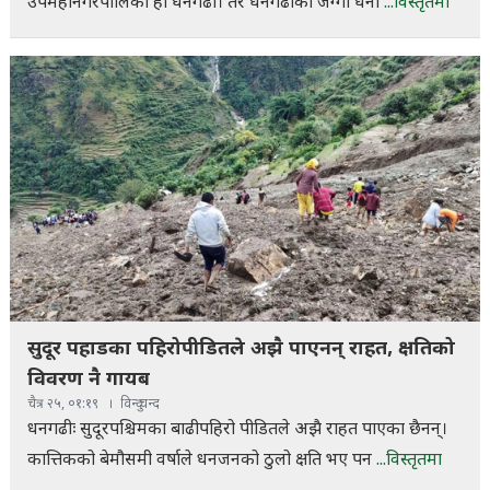
उपमहानगरपालिका हो धनगढी। तर धनगढीका जग्गा धनी
...विस्तृतमा
सुदूर पहाडका पहिरोपीडितले अझै पाएनन् राहत, क्षतिको
विवरण नै गायब
चैत्र २५, ०१:१९
विन्दु चन्द
धनगढीः सुदूरपश्चिमका बाढीपहिरो पीडितले अझै राहत पाएका छैनन्।
कात्तिकको बेमौसमी वर्षाले धनजनको ठुलो क्षति भए पन
...विस्तृतमा