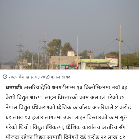
२०८० वैशाख ७, ०३:२०
कमल सावद
धनगढीः
अत्तरियादेखि धनगढीसम्म १३ किलोमिटरमा नयाँ ३३
केभी विद्युत प्रसारण लाइन विस्तारको काम अलपत्र परेको छ।
नेपाल विद्युत प्राधिकरणको प्रादेशिक कार्यालय अत्तरियाले ४ करोड
६१ लाख ९३ हजार लागतमा उक्त लाइन विस्तारको काम सुरु
गरेको थियो। विद्युत प्राधिकरण, प्रादेशिक कार्यालय अत्तरियासँग
मौजुदा रहेका विद्युत सामाग्री दिनेगरी दुई करोड २२ लाख ८१