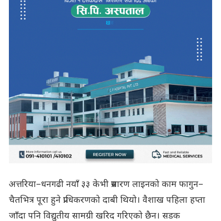
अत्तरिया–धनगढी नयाँ ३३ केभी प्रसारण लाइनको काम फागुन–
चैतभित्र पूरा हुने प्राधिकरणको दाबी थियो। वैशाख पहिला हप्ता
जाँदा पनि विद्युतीय सामग्री खरिद गरिएको छैन। सडक