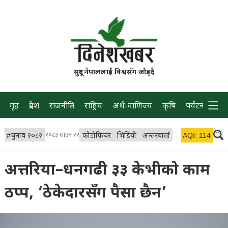
सुदूर नेपाललाई विश्वसँग जोड्दै
गृह
प्रदेश
राजनीति
राष्ट्रिय
अर्थ-वाणिज्य
कृषि
पर्यटन
प्रवास
#
चुनाव २०८२
२०८३ साउन २२
फोटोफिचर
भिडियो
अन्तरवार्ता
विचार/ब्लग
AQI:
114
लाइभ 
अत्तरिया–धनगढी ३३ केभीको काम
ठप्प, ‘ठेकेदारसँग पैसा छैन’