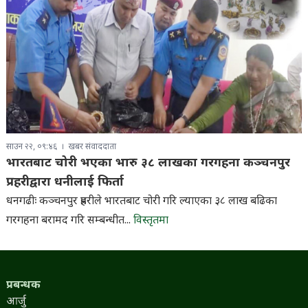
साउन २२, ०९:४६
खबर संवाददाता
भारतबाट चोरी भएका भारु ३८ लाखका गरगहना कञ्चनपुर
प्रहरीद्वारा धनीलाई फिर्ता
धनगढीः कञ्चनपुर प्रहरीले भारतबाट चोरी गरि ल्याएका ३८ लाख बढिका
गरगहना बरामद गरि सम्बन्धीत...
विस्तृतमा
प्रबन्धक
आर्जु