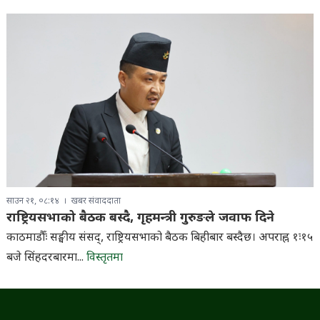
साउन २१, ०८:१४
खबर संवाददाता
राष्ट्रियसभाको बैठक बस्दै, गृहमन्त्री गुरुङले जवाफ दिने
काठमाडौँः सङ्घीय संसद्, राष्ट्रियसभाको बैठक बिहीबार बस्दैछ। अपराह्न १ः१५
बजे सिंहदरबारमा...
विस्तृतमा