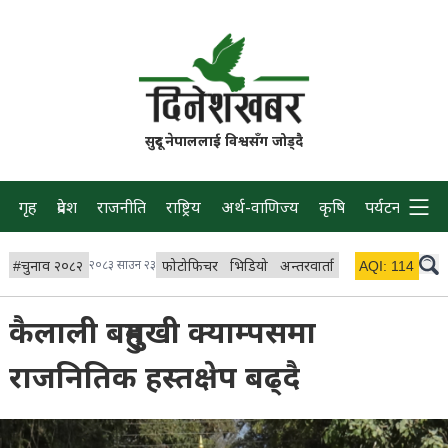
सुदूर नेपाललाई विश्वसँग जोड्दै
गृह
प्रदेश
राजनीति
राष्ट्रिय
अर्थ-वाणिज्य
कृषि
पर्यटन
प्रवास
#
चुनाव २०८२
२०८३ साउन २३
फोटोफिचर
भिडियो
अन्तरवार्ता
विचार/ब्लग
AQI:
114
लाइभ 
कैलाली बहुमुखी क्याम्पसमा
राजनितिक हस्तक्षेप बढ्दै