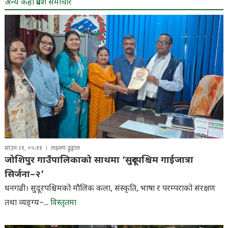
अन्य केही प्रदेश समाचार
साउन २१, ०५:११
लक्ष्मण ढुङ्गाल
जोशिपुर गाउँपालिकाको साथमा ‘सुदूरपश्चिम गाईजात्रा
सिर्जना–२’
धनगढी। सुदूरपश्चिमको मौलिक कला, संस्कृति, भाषा र परम्पराको संरक्षण
तथा व्यङ्ग्य–...
विस्तृतमा