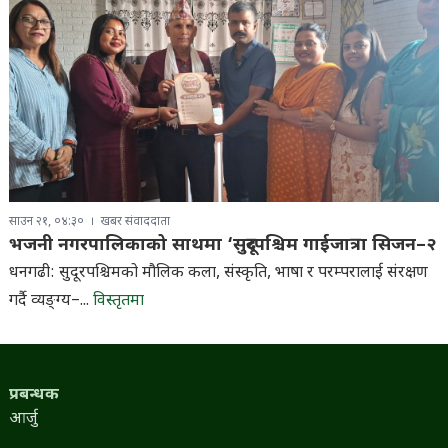
साउन २१, ०४:३०
खबर संवाददाता
भजनी नगरपालिकाको साथमा ‘सुदूरपश्चिम गाईजात्रा सिजन–२
धनगढी: सुदूरपश्चिमको मौलिक कला, संस्कृति, भाषा र परम्परालाई संरक्षण
गर्दै व्यङ्ग्य–...
विस्तृतमा
प्रबन्धक
आर्जु