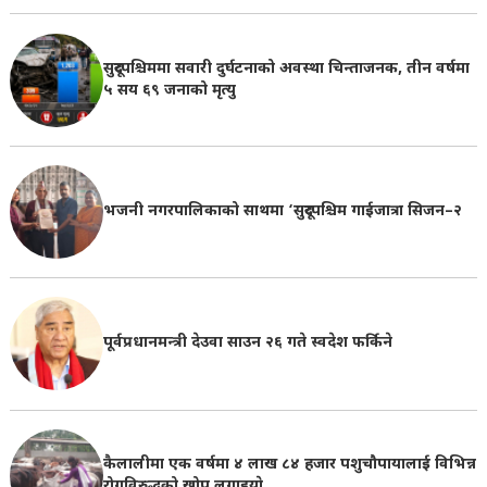
सुदूरपश्चिममा सवारी दुर्घटनाको अवस्था चिन्ताजनक, तीन वर्षमा
५ सय ६९ जनाको मृत्यु
भजनी नगरपालिकाको साथमा ‘सुदूरपश्चिम गाईजात्रा सिजन–२
पूर्वप्रधानमन्त्री देउवा साउन २६ गते स्वदेश फर्किने
कैलालीमा एक वर्षमा ४ लाख ८४ हजार पशुचौपायालाई विभिन्न
रोगविरुद्धको खोप लगाइयाे