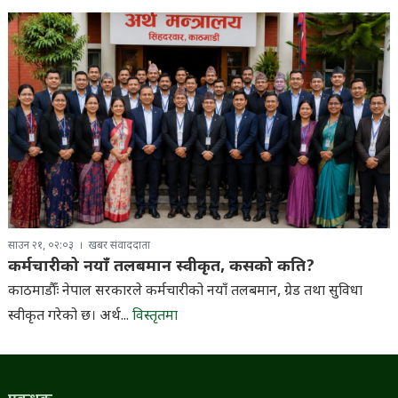
साउन २१, ०२:०३
खबर संवाददाता
कर्मचारीको नयाँ तलबमान स्वीकृत, कसको कति?
काठमाडौँः नेपाल सरकारले कर्मचारीको नयाँ तलबमान, ग्रेड तथा सुविधा
स्वीकृत गरेको छ। अर्थ...
विस्तृतमा