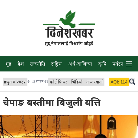
सुदूर नेपाललाई विश्वसँग जोड्दै
गृह
प्रदेश
राजनीति
राष्ट्रिय
अर्थ-वाणिज्य
कृषि
पर्यटन
प्रवास
#
चुनाव २०८२
२०८३ साउन २१
फोटोफिचर
भिडियो
अन्तरवार्ता
विचार/ब्लग
AQI:
114
लाइभ 
चेपाङ बस्तीमा बिजुली बत्ति