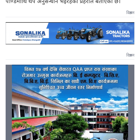
पाण्डेमाथि थप अनुसन्धान भइरहेको प्रहरीले बताएको छ।
विज्ञापन
विज्ञापन