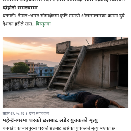
दोहोरो समस्यामा
धनगढीः नेपाल–भारत सीमाक्षेत्रमा कृषि सामग्री ओसारपसारका क्रममा दुवै
देशका प्रहरीले सात...
विस्तृतमा
साउन २३, ०८:३६
खबर संवाददाता
महेन्द्रनगरमा घरको छतबाट लडेर युवकको मृत्यु
धनगढीः कञ्चनपुरमा घरकाे छतबाट खसेका युवककाे मृत्यु भएको छ।