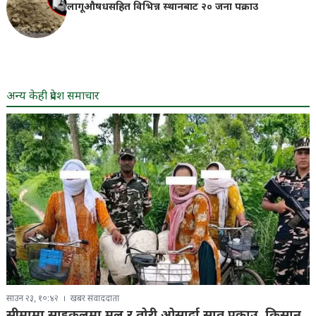
लागूऔषधसहित विभिन्न स्थानबाट २० जना पक्राउ
अन्य केही प्रदेश समाचार
साउन २३, १०:४२
खबर संवाददाता
सीमामा साइकलमा मल र तोरी ओसार्दा सात पक्राउ, किसान