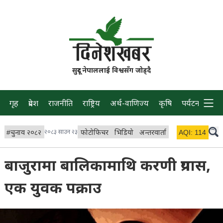
सुदूर नेपाललाई विश्वसँग जोड्दै
गृह
प्रदेश
राजनीति
राष्ट्रिय
अर्थ-वाणिज्य
कृषि
पर्यटन
प्रवास
#
चुनाव २०८२
२०८३ साउन २३
फोटोफिचर
भिडियो
अन्तरवार्ता
विचार/ब्लग
AQI:
114
लाइभ 
बाजुरामा बालिकामाथि करणी प्रयास,
एक युवक पक्राउ