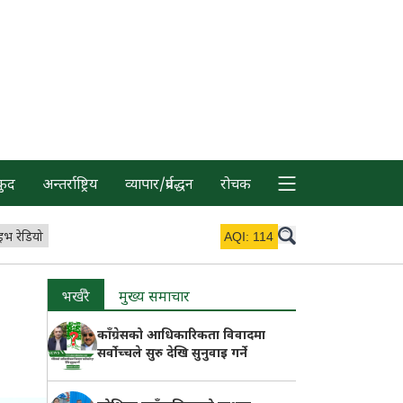
कुद
अन्तर्राष्ट्रिय
व्यापार/प्रर्वद्धन
रोचक
इभ रेडियो
AQI:
114
भर्खरै
मुख्य समाचार
काँग्रेसको आधिकारिकता विवादमा
सर्वोच्चले सुरु देखि सुनुवाइ गर्ने