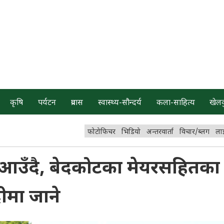
कृषि
पर्यटन
प्रवास
स्वास्थ्य-सौन्दर्य
कला-साहित्य
खेल
फोटोफिचर
भिडियो
अन्तरवार्ता
विचार/ब्लग
ला
िम आउँदै, बेदकोटका मेयरसहितका
ीमा जाने