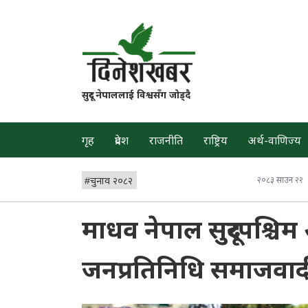
सुदूर नेपाललाई विश्वसँग जोड्दै
गृह
प्रदेश
राजनीति
राष्ट्रिय
अर्थ-वाणिज्य
#
चुनाव २०८२
२०८३ साउन २२
माधव नेपाल सुदूरपश्च
जनप्रतिनिधि समाजवाद