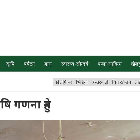
कृषि
पर्यटन
प्रवास
स्वास्थ्य-सौन्दर्य
कला-साहित्य
खेल
फोटोफिचर
भिडियो
अन्तरवार्ता
विचार/ब्लग
ला
षि गणना हुने