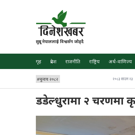
सुदूर नेपाललाई विश्वसँग जोड्दै
गृह
प्रदेश
राजनीति
राष्ट्रिय
अर्थ-वाणिज्य
#
चुनाव २०८२
२०८३ साउन २३
डडेल्धुरामा २ चरणमा कृ