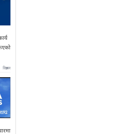
ार्य
किएको
विज्ञापन
वारमा