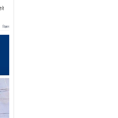
िने
विज्ञापन