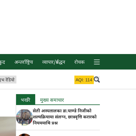
कुद
अन्तर्राष्ट्रिय
व्यापार/प्रर्वद्धन
रोचक
इभ रेडियो
AQI:
114
भर्खरै
मुख्य समाचार
सेती अस्पतालका डा.पाण्डे निजीको
शल्यक्रियामा संलग्न, छात्रवृत्ति करारको
नियममाथि प्रश्न