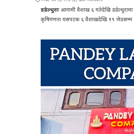
२०७८ चैत्र १६, १०:४९
खबर संवाददाता
डडेल्धुराः
आगामी वैशाख ६ गतेदेखि डडेल्धुरामा पनि
कृषिगणना यसपटक ६ वैशाखदेखि १९ जेठसम्म ४