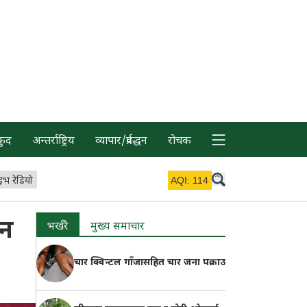
कुद
अन्तर्राष्ट्रिय
व्यापार/प्रर्वद्धन
रोचक
इभ रेडियो
AQI:
114
मन
भर्खरै
मुख्य समाचार
चार क्विन्टल गाँजासहित चार जना पक्राउ