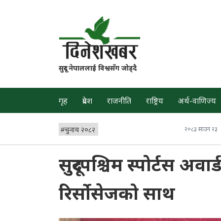
सुदूर नेपाललाई विश्वसँग जोड्दै
गृह
प्रदेश
राजनीति
राष्ट्रिय
अर्थ-वाणिज्य
#
चुनाव २०८२
२०८३ साउन २३
सुदूरपश्चिम स्पोर्टस अवा
रिर्सोसेजको साथ