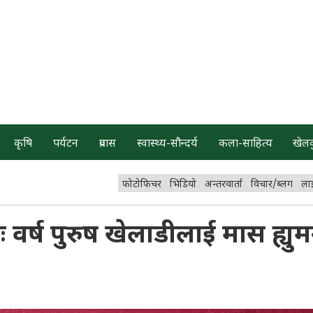
कृषि
पर्यटन
प्रवास
स्वास्थ्य-सौन्दर्य
कला-साहित्य
खेल
फोटोफिचर
भिडियो
अन्तरवार्ता
विचार/ब्लग
ला
र्डः वर्ष पुरुष खेलाडीलाई मास ह्यु