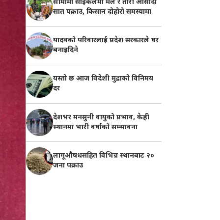
सीमामा साइकलमा मल र तोरी ओसार्दा
सात पक्राउ, किसान दोहोरो समस्यामा
यादवको परिवारलाई प्रदेश सरकारले घर
बनाइदिने
यस्तो छ आज विदेशी मुद्राको विनिमय
दर
देशभर मनसुनी वायुको प्रभाव, केही
स्थानमा भारी वर्षाको सम्भावना
लागूऔषधसहित विभिन्न स्थानबाट २०
जना पक्राउ