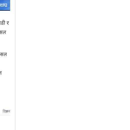
ाडी र
पेसल
पेसल
त
विज्ञापन