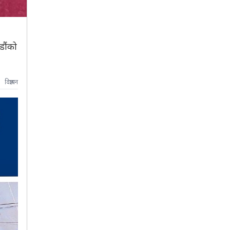
डौंको
विज्ञापन