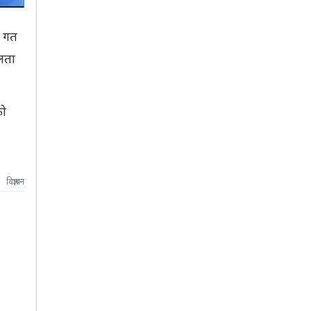
। गत
फलता
को
विज्ञापन