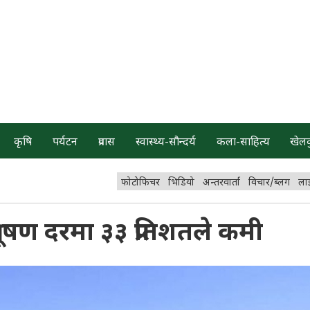
कृषि
पर्यटन
प्रवास
स्वास्थ्य-सौन्दर्य
कला-साहित्य
खेल
फोटोफिचर
भिडियो
अन्तरवार्ता
विचार/ब्लग
ला
ूषण दरमा ३३ प्रतिशतले कमी