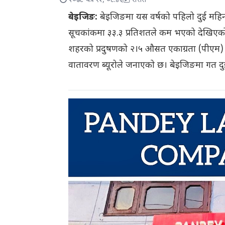
२०७८ चैत्र १२, ०८:४६
रासस
बेइजिङ:
बेइजिङमा यस वर्षको पहिलो दुई महिन
सूचकांकमा ३३.३ प्रतिशतले कम भएको देखिएको
शहरको प्रदुषणको २।५ औसत एकाग्रता (पीएम) प्
वातावरण ब्यूरोले जनाएको छ। बेइजिङमा गत दुई