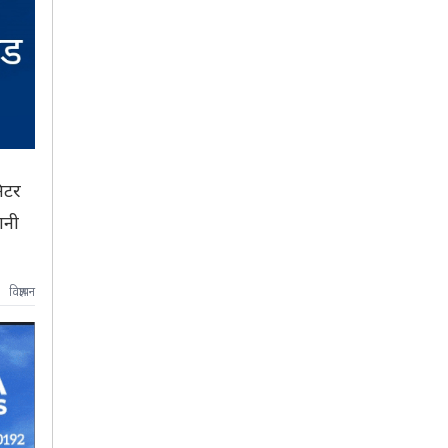
िटर
ानी
विज्ञापन