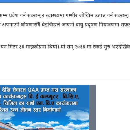
्रवेश गर्न सक्छन् र स्वास्थ्यमा गम्भीर जोखिम उत्पन्न गर्न सक्छन्
लाई अपनाउने घोषणासँगै बेइजिङले आफ्नो वायु प्रदूषण नियन्त्रणमा स
मिटर ३३ माइक्रोग्राम थियो। यो सन् २०१३ मा रेकर्ड सुरु भएदेखि