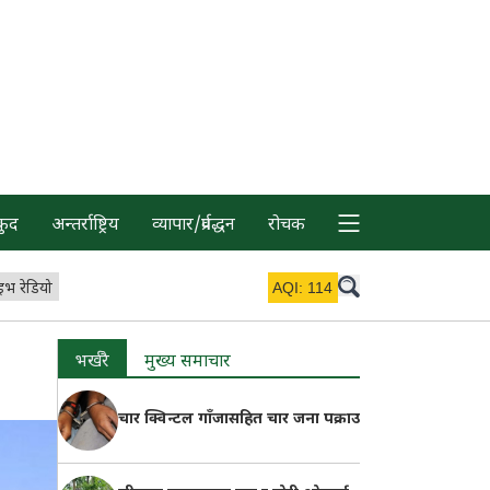
कुद
अन्तर्राष्ट्रिय
व्यापार/प्रर्वद्धन
रोचक
इभ रेडियो
AQI:
114
भर्खरै
मुख्य समाचार
चार क्विन्टल गाँजासहित चार जना पक्राउ