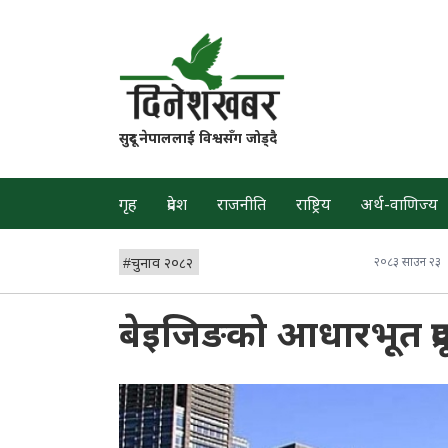
सुदूर नेपाललाई विश्वसँग जोड्दै
गृह
प्रदेश
राजनीति
राष्ट्रिय
अर्थ-वाणिज्य
#
चुनाव २०८२
२०८३ साउन २३
बेइजिङको आधारभूत प्रद