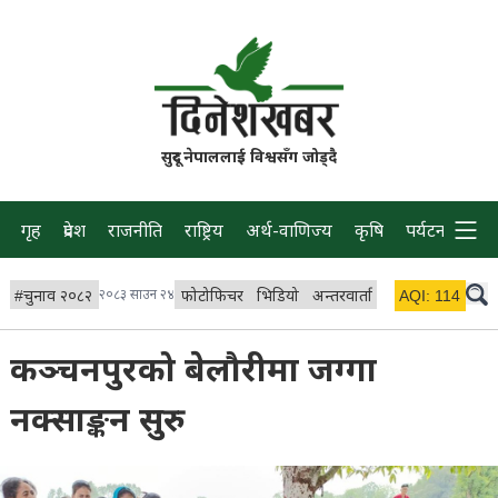
सुदूर नेपाललाई विश्वसँग जोड्दै
गृह
प्रदेश
राजनीति
राष्ट्रिय
अर्थ-वाणिज्य
कृषि
पर्यटन
प्रवास
#
चुनाव २०८२
२०८३ साउन २४
फोटोफिचर
भिडियो
अन्तरवार्ता
विचार/ब्लग
AQI:
114
लाइभ
कञ्चनपुरको बेलौरीमा जग्गा
नक्साङ्कन सुरु