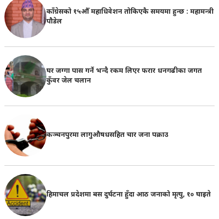
काँग्रेसको १५औँ महाधिवेशन तोकिएकै समयमा हुन्छ : महामन्त्री
पौडेल
घर जग्गा पास गर्ने भन्दै रकम लिएर फरार धनगढीका जगत
कुँवर जेल चलान
कञ्चनपुरमा लागुऔषधसहित चार जना पक्राउ
हिमाचल प्रदेशमा बस दुर्घटना हुँदा आठ जनाको मृत्यु, १० घाइते