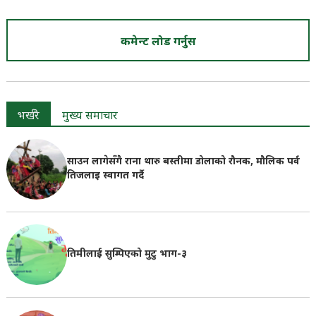
कमेन्ट लोड गर्नुस
भर्खरै
मुख्य समाचार
साउन लागेसँगै राना थारु बस्तीमा डोलाको रौनक, मौलिक पर्व
तिजलाइ स्वागत गर्दै
तिमीलाई सुम्पिएको मुटु भाग-३