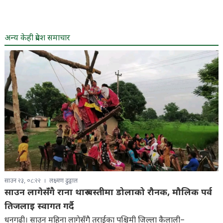
अन्य केही प्रदेश समाचार
साउन २३, ०८:२२
लक्ष्मण ढुङ्गाल
साउन लागेसँगै राना थारु बस्तीमा डोलाको रौनक, मौलिक पर्व
तिजलाइ स्वागत गर्दै
धनगढी। साउन महिना लागेसँगै तराईका पश्चिमी जिल्ला कैलाली–