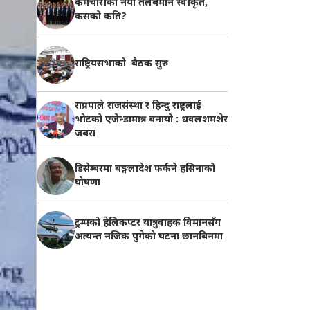
कर्मचारीको नयाँ तलबमान स्वीकृत,
कसको कति?
राष्ट्रियसभाको बैठक सुरु
राप्रपाले राजसंस्था र हिन्दु राष्ट्रलाई
भोटको एजेन्डामात्र बनायो : धवलशमशेर
जबरा
डिसेम्बरमा बङ्गलादेश फर्कने हसिनाको
घोषणा
ट्रम्पको हेलिकप्टर यात्रुवाहक विमानसँग
अत्यन्त नजिक पुगेको घटना छानबिनमा