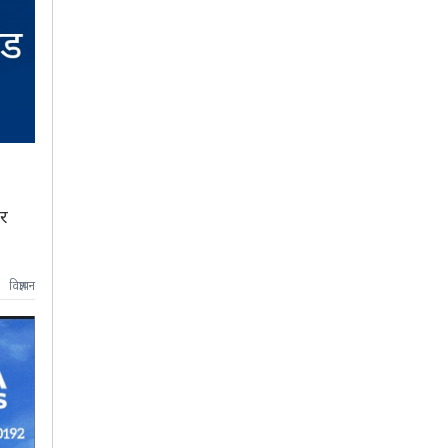
ार
विज्ञापन