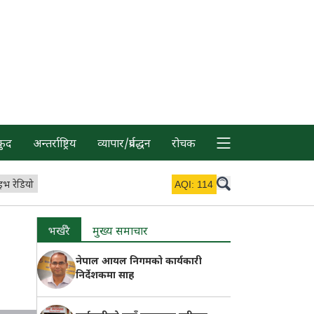
कुद
अन्तर्राष्ट्रिय
व्यापार/प्रर्वद्धन
रोचक
इभ रेडियो
AQI:
114
भर्खरै
मुख्य समाचार
नेपाल आयल निगमको कार्यकारी
निर्देशकमा साह