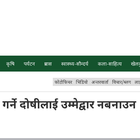
कृषि
पर्यटन
प्रवास
स्वास्थ्य-सौन्दर्य
कला-साहित्य
खेल
फोटोफिचर
भिडियो
अन्तरवार्ता
विचार/ब्लग
ला
र्ने दोषीलाई उम्मेद्वार नबनाउन