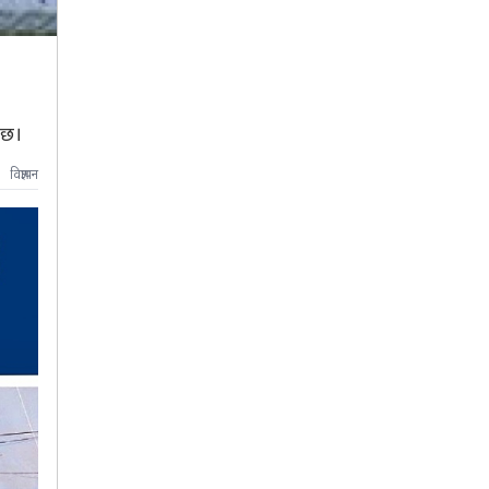
को छ।
विज्ञापन