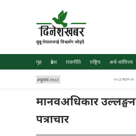
सुदूर नेपाललाई विश्वसँग जोड्दै
गृह
प्रदेश
राजनीति
राष्ट्रिय
अर्थ-वाणिज्य
#
चुनाव २०८२
२०८३ साउन २१
मानवअधिकार उल्लङ्घन ग
पत्राचार