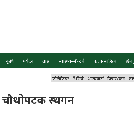
कृषि
पर्यटन
प्रवास
स्वास्थ्य-सौन्दर्य
कला-साहित्य
खेल
फोटोफिचर
भिडियो
अन्तरवार्ता
विचार/ब्लग
ला
ठक चौथोपटक स्थगन