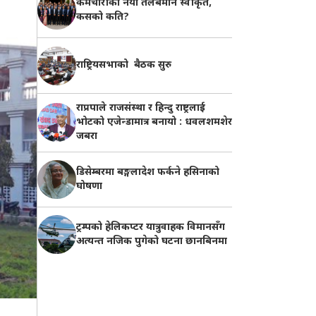
कर्मचारीको नयाँ तलबमान स्वीकृत,
कसको कति?
राष्ट्रियसभाको बैठक सुरु
राप्रपाले राजसंस्था र हिन्दु राष्ट्रलाई
भोटको एजेन्डामात्र बनायो : धवलशमशेर
जबरा
डिसेम्बरमा बङ्गलादेश फर्कने हसिनाको
घोषणा
ट्रम्पको हेलिकप्टर यात्रुवाहक विमानसँग
अत्यन्त नजिक पुगेको घटना छानबिनमा