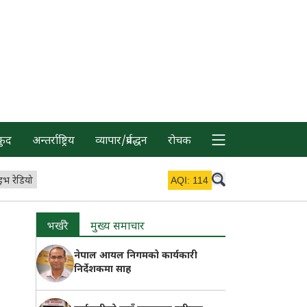
कुद
अन्तर्राष्ट्रिय
व्यापार/प्रर्वद्धन
रोचक
इभ रेडियो
AQI:
114
भर्खरै
मुख्य समाचार
नेपाल आयल निगमको कार्यकारी
निर्देशकमा साह