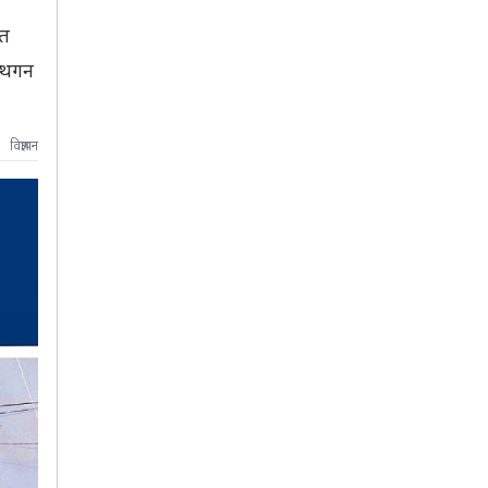
ित
्थगन
विज्ञापन