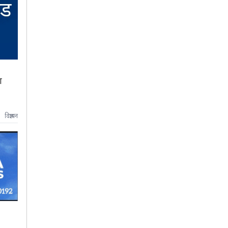
ा
विज्ञापन