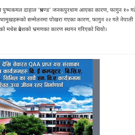
क्ष पुष्पकमल दाहाल ‘प्रचण्ड’ जनकपुरधाम आएका कारण, फागुन १० गत
मुखहरूको सम्मेलनमा पोखरा गएका कारण, फागुन २२ गते नेपाली
त्रीको मधेस प्रदेशको भ्रमणका कारण स्थगन गरिएको थियो।