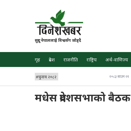
सुदूर नेपाललाई विश्वसँग जोड्दै
गृह
प्रदेश
राजनीति
राष्ट्रिय
अर्थ-वाणिज्य
#
चुनाव २०८२
२०८३ साउन २१
मधेस प्रदेशसभाको बै