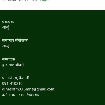
महाशाखाले जनाएको छ।...
विस्तृतमा
प्रबन्धक
आर्जु
समाचार संयोजक
आर्जु
सम्पादक
बुन्दीलाल चौधरी
धनगढी - ४, कैलाली
091-410210
dineshfm93.8mhz@gmail.com
दर्ता नम्बर - १०३५/०७५-७६