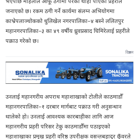
भएपछि महिलाले आफू ठगीमा परेको थाहा पाएको प्रहरीले
जनाएको छ। रकम ठगी गर्ने कार्यमा संलग्न अभियोगमा
काभ्रेपलाञ्चोकको धुलिखेल नगरपालिका–४ बस्ने ललितपुर
महानगरपालिका–३ का ४९ वर्षीय ध्रुवप्रसाद घिमिरेलाई प्रहरीले
पक्राउ गरेको छ।
विज्ञापन
उनलाई महानगरीय अपराध महाशाखाको टोलीले काठमाडौँ
महानगरपालिका–१ दरबार मार्गबाट पक्राउ गरी अनुसन्धान
थालेको हो। उनलाई आवश्यक कारबाहीका लागि आज
महानगरीय प्रहरी परिसर टेकु काठमाडौँमा पठाइएको
महाशाखाका प्रमुख प्रहरी वरिष्ठ उपरीक्षक वसन्तबहादुर कुँवरले