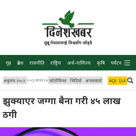
सुदूर नेपाललाई विश्वसँग जोड्दै
गृह
प्रदेश
राजनीति
राष्ट्रिय
अर्थ-वाणिज्य
कृषि
पर्यटन
प्रवास
#
चुनाव २०८२
२०८३ साउन २४
फोटोफिचर
भिडियो
अन्तरवार्ता
विचार/ब्लग
AQI:
114
लाइभ
झुक्याएर जग्गा बैना गरी ४५ लाख
ठगी