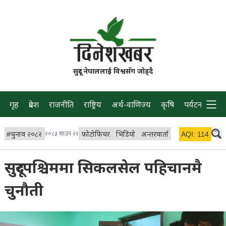
सुदूर नेपाललाई विश्वसँग जोड्दै
गृह
प्रदेश
राजनीति
राष्ट्रिय
अर्थ-वाणिज्य
कृषि
पर्यटन
प्रवास
#
चुनाव २०८२
२०८३ साउन २२
फोटोफिचर
भिडियो
अन्तरवार्ता
विचार/ब्लग
AQI:
114
लाइभ 
सुदूरपश्चिममा सिकलसेल पहिचानमै
चुनौती