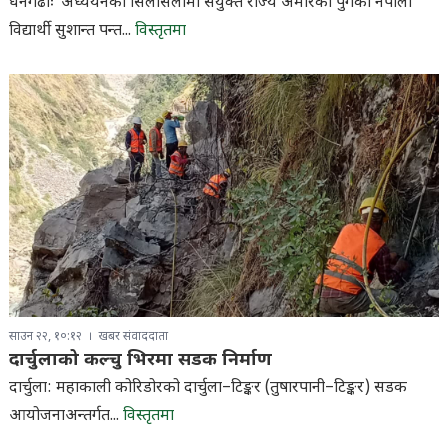
धनगढीः अध्ययनका सिलसिलामा संयुक्त राज्य अमेरिका पुगेका नेपाली
विद्यार्थी सुशान्त पन्त...
विस्तृतमा
साउन २२, १०:१२
खबर संवाददाता
दार्चुलाको कल्चु भिरमा सडक निर्माण
दार्चुला: महाकाली कोरिडोरको दार्चुला–टिङ्कर (तुषारपानी–टिङ्कर) सडक
आयोजनाअन्तर्गत...
विस्तृतमा