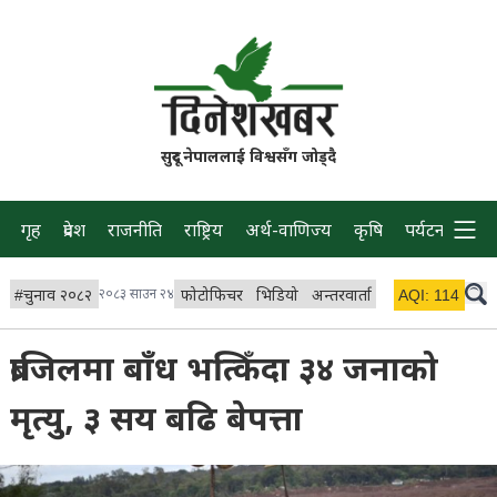
सुदूर नेपाललाई विश्वसँग जोड्दै
गृह
प्रदेश
राजनीति
राष्ट्रिय
अर्थ-वाणिज्य
कृषि
पर्यटन
प्रवास
#
चुनाव २०८२
२०८३ साउन २४
फोटोफिचर
भिडियो
अन्तरवार्ता
विचार/ब्लग
AQI:
114
लाइभ
ब्राजिलमा बाँध भत्किँदा ३४ जनाको
मृत्यु, ३ सय बढि बेपत्ता