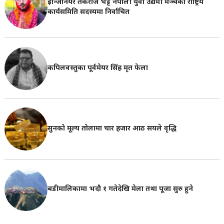
इन्जिनियर तर्कराज भट्ट नेपाली युवा उद्यमी मञ्चको राष्ट्रिय
कार्यसमिति सदस्यमा निर्वाचित
कपिलवस्तुका पूर्वमेयर सिंह मृत फेला
सुनको मूल्य तोलामा चार हजार आठ सयले वृद्धि
बडीमालिकामा भदौ १ गतेदेखि मेला तथा पूजा सुरु हुने