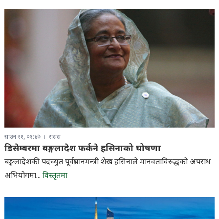
साउन २१, ०१:४७
रासस
डिसेम्बरमा बङ्गलादेश फर्कने हसिनाको घोषणा
बङ्गलादेशकी पदच्युत पूर्वप्रधानमन्त्री शेख हसिनाले मानवताविरुद्धको अपराध
अभियोगमा...
विस्तृतमा