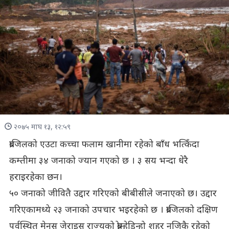
२०७५ माघ १३, १२:५९
ब्राजिलको एउटा कच्चा फलाम खानीमा रहेको बाँध भत्किँदा
कम्तीमा ३४ जनाको ज्यान गएको छ । ३ सय भन्दा धेरै
हराइरहेका छन।
५० जनाको जीवितै उद्दार गरिएको बीबीसीले जनाएको छ। उद्दार
गरिएकामध्ये २३ जनाको उपचार भइरहेको छ । ब्राजिलको दक्षिण
पूर्वस्थित मेनस जेराइस राज्यको ब्रोम्हेडिन्हो शहर नजिकै रहेको