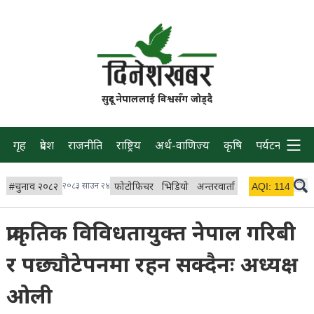
सुदूर नेपाललाई विश्वसँग जोड्दै
गृह
प्रदेश
राजनीति
राष्ट्रिय
अर्थ-वाणिज्य
कृषि
पर्यटन
प्रवास
#
चुनाव २०८२
२०८३ साउन २४
फोटोफिचर
भिडियो
अन्तरवार्ता
विचार/ब्लग
AQI:
114
लाइभ
प्राकृतिक विविधतायुक्त नेपाल गरिबी
र पछ्यौटेपनमा रहन सक्दैनः अध्यक्ष
ओली