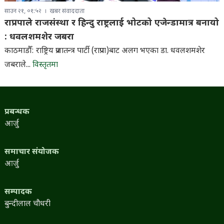
साउन २१, ०१:५२
खबर संवाददाता
राप्रपाले राजसंस्था र हिन्दु राष्ट्रलाई भोटको एजेन्डामात्र बनायो
: धवलशमशेर जबरा
काठमाडौँ: राष्ट्रिय प्रजातन्त्र पार्टी (राप्रपा)बाट अलग भएका डा. धवलशमशेर
जबराले...
विस्तृतमा
प्रबन्धक
आर्जु
समाचार संयोजक
आर्जु
सम्पादक
बुन्दीलाल चौधरी