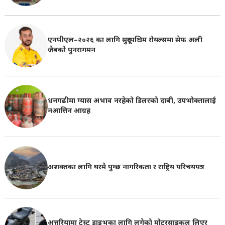
एनपीएल–२०२६ का लागि सुदूरपश्चिम रोयल्समा सेफ अली
जैबको पुनरागमन
धनगढीमा ग्यास अभाव नरहेको डिलरको दाबी, उपभोक्तालाई
नआत्तिन आग्रह
अशक्तका लागि घरमै पुग्छ नागरिकता र राष्ट्रिय परिचयपत्र
अत्तरियामा टेस्ट ड्राइभका लागि लगेको मोटरसाइकल लिएर