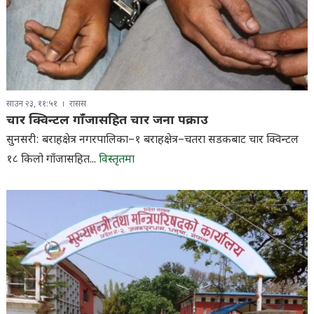
साउन २३, ११:५१
रासस
चार क्विन्टल गाँजासहित चार जना पक्राउ
सुनसरी: बराहक्षेत्र नगरपालिका–१ बराहक्षेत्र–चतरा सडकबाट चार क्विन्टल
१८ किलो गाँजासहित...
विस्तृतमा