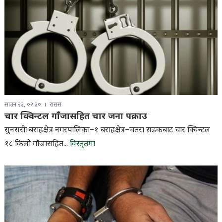
साउन २३, ०२:३०
रासस
चार क्विन्टल गाँजासहित चार जना पक्राउ
सुनसरीः बराहक्षेत्र नगरपालिका–१ बराहक्षेत्र–चतरा सडकबाट चार क्विन्टल
१८ किलो गाँजासहित...
विस्तृतमा