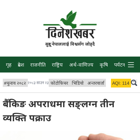
सुदूर नेपाललाई विश्वसँग जोड्दै
गृह
प्रदेश
राजनीति
राष्ट्रिय
अर्थ-वाणिज्य
कृषि
पर्यटन
प्रवास
#
चुनाव २०८२
२०८३ साउन २३
फोटोफिचर
भिडियो
अन्तरवार्ता
विचार/ब्लग
AQI:
114
लाइभ 
बैँकिङ अपराधमा सङ्लग्न तीन
व्यक्ति पक्राउ