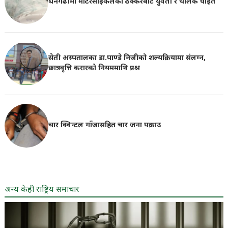
धनगढीमा मोटरसाइकलको ठक्करबाट युवती र चालक घाइते
सेती अस्पतालका डा.पाण्डे निजीको शल्यक्रियामा संलग्न,
छात्रवृत्ति करारको नियममाथि प्रश्न
चार क्विन्टल गाँजासहित चार जना पक्राउ
अन्य केही राष्ट्रिय समाचार