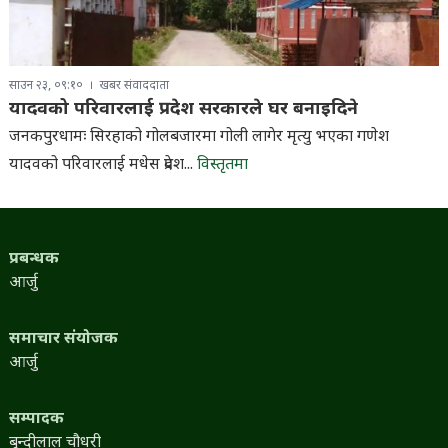
साउन २३, ०९:१०
खबर संवाददाता
यादवको परिवारलाई प्रदेश सरकारले घर बनाइदिने
जनकपुरधामः सिरहाको गोलबजारमा गोली लागेर मृत्यु भएका गणेश
यादवको परिवारलाई मधेस प्रदेश...
विस्तृतमा
प्रबन्धक
आर्जु
समाचार संयोजक
आर्जु
सम्पादक
बुन्दीलाल चौधरी