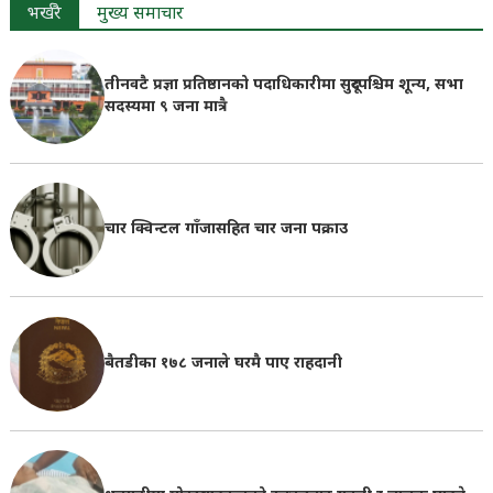
भर्खरै
मुख्य समाचार
तीनवटै प्रज्ञा प्रतिष्ठानको पदाधिकारीमा सुदूरपश्चिम शून्य, सभा
सदस्यमा ९ जना मात्रै
चार क्विन्टल गाँजासहित चार जना पक्राउ
बैतडीका १७८ जनाले घरमै पाए राहदानी